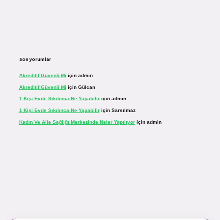
Son yorumlar
Akreditif Güvenli Mi
için
admin
Akreditif Güvenli Mi
için
Gülcan
1 Kişi Evde Sıkılınca Ne Yapabilir
için
admin
1 Kişi Evde Sıkılınca Ne Yapabilir
için
Sarsılmaz
Kadın Ve Aile Sağlığı Merkezinde Neler Yapılıyor
için
admin
sinogir.net