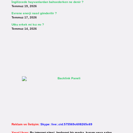
İngilizcede hayvanlardan bahsederken ne denir ?
Temmuz 19, 2026
Evrene enerji nasıl gönderilir ?
Temmuz 17, 2026
Utku erkek mi kız mı ?
Temmuz 14, 2026
Reklam ve İletişim:
Skype: live:.cid.575569c608265c69
Yasal Uyarı:
Bu internet sitesi, herhangi bir marka, kurum veya şahıs