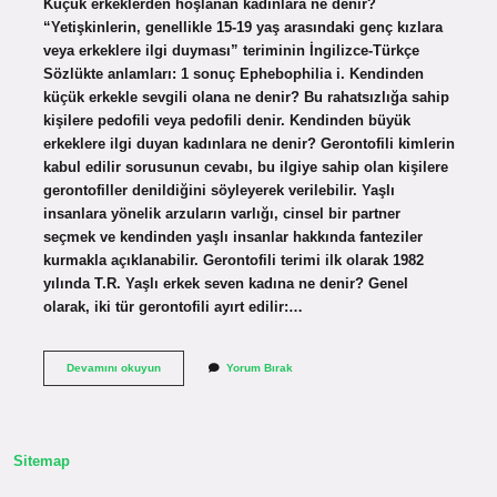
Küçük erkeklerden hoşlanan kadınlara ne denir?
“Yetişkinlerin, genellikle 15-19 yaş arasındaki genç kızlara
veya erkeklere ilgi duyması” teriminin İngilizce-Türkçe
Sözlükte anlamları: 1 sonuç Ephebophilia i. Kendinden
küçük erkekle sevgili olana ne denir? Bu rahatsızlığa sahip
kişilere pedofili veya pedofili denir. Kendinden büyük
erkeklere ilgi duyan kadınlara ne denir? Gerontofili kimlerin
kabul edilir sorusunun cevabı, bu ilgiye sahip olan kişilere
gerontofiller denildiğini söyleyerek verilebilir. Yaşlı
insanlara yönelik arzuların varlığı, cinsel bir partner
seçmek ve kendinden yaşlı insanlar hakkında fanteziler
kurmakla açıklanabilir. Gerontofili terimi ilk olarak 1982
yılında T.R. Yaşlı erkek seven kadına ne denir? Genel
olarak, iki tür gerontofili ayırt edilir:…
Genç
Devamını okuyun
Yorum Bırak
Erkek
Seven
Kadınlara
Ne
Denir
Sitemap