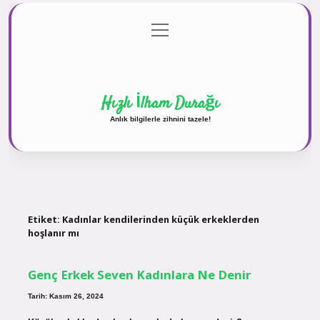
menüyü
Anasayfa
Gizlilik Politikası
Yasal Uyarı
aç
Hakkımızda
Hızlı İlham Durağı
Anlık bilgilerle zihnini tazele!
Etiket:
Kadınlar kendilerinden küçük erkeklerden
hoşlanır mı
Genç Erkek Seven Kadınlara Ne Denir
Tarih: Kasım 26, 2024