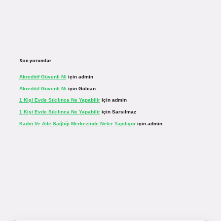
Son yorumlar
Akreditif Güvenli Mi
için
admin
Akreditif Güvenli Mi
için
Gülcan
1 Kişi Evde Sıkılınca Ne Yapabilir
için
admin
1 Kişi Evde Sıkılınca Ne Yapabilir
için
Sarsılmaz
Kadın Ve Aile Sağlığı Merkezinde Neler Yapılıyor
için
admin
sinogir.net