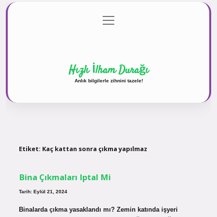
menüyü
Anasayfa
Gizlilik Politikası
Yasal Uyarı
aç
Hakkımızda
Hızlı İlham Durağı
Anlık bilgilerle zihnini tazele!
Etiket:
Kaç kattan sonra çıkma yapılmaz
Bina Çıkmaları Iptal Mi
Tarih: Eylül 21, 2024
Binalarda çıkma yasaklandı mı? Zemin katında işyeri