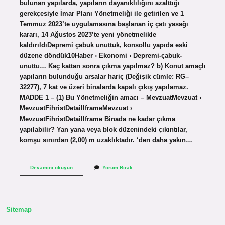
bulunan yapılarda, yapıların dayanıklılığını azalttığı
gerekçesiyle İmar Planı Yönetmeliği ile getirilen ve 1
Temmuz 2023’te uygulamasına başlanan iç çatı yasağı
kararı, 14 Ağustos 2023’te yeni yönetmelikle
kaldırıldıDepremi çabuk unuttuk, konsollu yapıda eski
düzene döndük10Haber › Ekonomi › Depremi-çabuk-
unuttu… Kaç kattan sonra çıkma yapılmaz? b) Konut amaçlı
yapıların bulunduğu arsalar hariç (Değişik cümle: RG–
32277), 7 kat ve üzeri binalarda kapalı çıkış yapılamaz.
MADDE 1 – (1) Bu Yönetmeliğin amacı – MevzuatMevzuat ›
MevzuatFihristDetailIframeMevzuat ›
MevzuatFihristDetailIframe Binada ne kadar çıkma
yapılabilir? Yan yana veya blok düzenindeki çıkıntılar,
komşu sınırdan (2,00) m uzaklıktadır. ‘den daha yakın…
Bina
Devamını okuyun
Yorum Bırak
Çıkmaları
Iptal
Mi
Sitemap