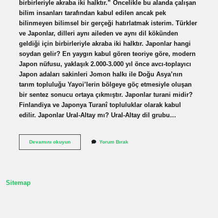
birbirleriyle akraba iki halktır.” Öncelikle bu alanda çalışan
bilim insanları tarafından kabul edilen ancak pek
bilinmeyen bilimsel bir gerçeği hatırlatmak isterim. Türkler
ve Japonlar, dilleri aynı aileden ve aynı dil kökünden
geldiği için birbirleriyle akraba iki halktır. Japonlar hangi
soydan gelir? En yaygın kabul gören teoriye göre, modern
Japon nüfusu, yaklaşık 2.000-3.000 yıl önce avcı-toplayıcı
Japon adaları sakinleri Jomon halkı ile Doğu Asya’nın
tarım topluluğu Yayoi’lerin bölgeye göç etmesiyle oluşan
bir sentez sonucu ortaya çıkmıştır. Japonlar turani midir?
Finlandiya ve Japonya Turanî topluluklar olarak kabul
edilir. Japonlar Ural-Altay mı? Ural-Altay dil grubu…
Japonlar
Devamını okuyun
Yorum Bırak
Altay
Irkı
Mi
Sitemap