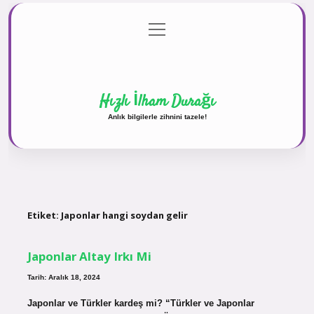
menüyü
Anasayfa
Gizlilik Politikası
Yasal Uyarı
aç
Hakkımızda
Hızlı İlham Durağı
Anlık bilgilerle zihnini tazele!
Etiket:
Japonlar hangi soydan gelir
Japonlar Altay Irkı Mi
Tarih: Aralık 18, 2024
Japonlar ve Türkler kardeş mi? “Türkler ve Japonlar