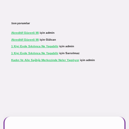
Son yorumlar
Akreditif Güvenli Mi
için
admin
Akreditif Güvenli Mi
için
Gülcan
1 Kişi Evde Sıkılınca Ne Yapabilir
için
admin
1 Kişi Evde Sıkılınca Ne Yapabilir
için
Sarsılmaz
Kadın Ve Aile Sağlığı Merkezinde Neler Yapılıyor
için
admin
.net