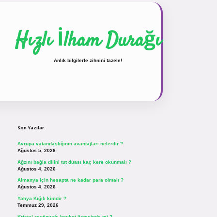
Hızlı İlham Durağı
Anlık bilgilerle zihnini tazele!
Sidebar
vdcasinogir.net
Son Yazılar
Avrupa vatandaşlığının avantajları nelerdir ?
Ağustos 5, 2026
Ağzını bağla dilini tut duası kaç kere okunmalı ?
Ağustos 4, 2026
Almanya için hesapta ne kadar para olmalı ?
Ağustos 4, 2026
Yahya Kığılı kimdir ?
Temmuz 29, 2026
Kristal zeytinyağı boykot listesinde mi ?