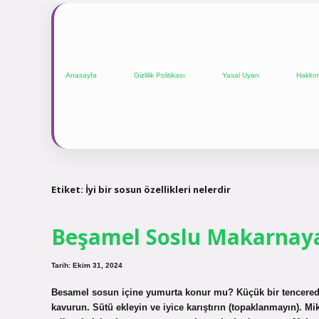
Anasayfa
Gizlilik Politikası
Yasal Uyarı
Hakkı
Etiket:
İyi bir sosun özellikleri nelerdir
Beşamel Soslu Makarnay
Tarih: Ekim 31, 2024
Besamel sosun içine yumurta konur mu? Küçük bir tencerede t
kavurun. Sütü ekleyin ve iyice karıştırın (topaklanmayın). Mik