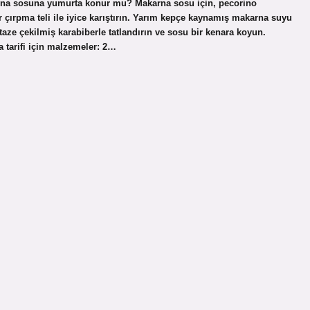
akarna sosuna yumurta konur mu? Makarna sosu için, pecorino
r çırpma teli ile iyice karıştırın. Yarım kepçe kaynamış makarna suyu
taze çekilmiş karabiberle tatlandırın ve sosu bir kenara koyun.
tarifi için malzemeler: 2…