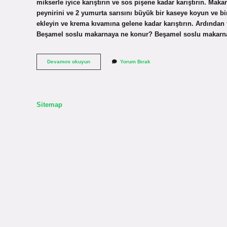
mikserle iyice karıştırın ve sos pişene kadar karıştırın. M
peynirini ve 2 yumurta sarısını büyük bir kaseye koyun ve bi
ekleyin ve krema kıvamına gelene kadar karıştırın. Ardından 
Beşamel soslu makarnaya ne konur? Beşamel soslu makarna 
Beşamel
Devamını okuyun
Yorum Bırak
Soslu
Makarnaya
Yumurta
Konur
Mu
Sitemap