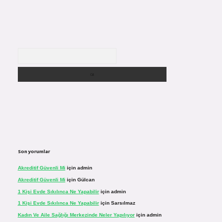
Arama
Son yorumlar
Akreditif Güvenli Mi
için
admin
Akreditif Güvenli Mi
için
Gülcan
1 Kişi Evde Sıkılınca Ne Yapabilir
için
admin
1 Kişi Evde Sıkılınca Ne Yapabilir
için
Sarsılmaz
Kadın Ve Aile Sağlığı Merkezinde Neler Yapılıyor
için
admin