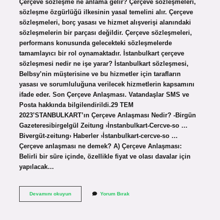
Çerçeve sözleşme ne anlama gelir? Çerçeve sözleşmeleri,
sözleşme özgürlüğü ilkesinin yasal temelini alır. Çerçeve
sözleşmeleri, borç yasası ve hizmet alışverişi alanındaki
sözleşmelerin bir parçası değildir. Çerçeve sözleşmeleri,
performans konusunda gelecekteki sözleşmelerde
tamamlayıcı bir rol oynamaktadır. İstanbulkart çerçeve
sözleşmesi nedir ne işe yarar? İstanbulkart sözleşmesi,
Belbsy’nin müşterisine ve bu hizmetler için tarafların
yasası ve sorumluluğuna verilecek hizmetlerin kapsamını
ifade eder. Son Çerçeve Anlaşması. Vatandaşlar SMS ve
Posta hakkında bilgilendirildi.29 TEM
2023’STANBULKART’ın Çerçeve Anlaşması Nedir? -Birgün
Gazeteresibirgelgül Zeitung ›İnstanbulkart-Cercve-so …
Bivergüt-zeitung› Haberler ›İstanbulkart-cercve-so …
Çerçeve anlaşması ne demek? A) Çerçeve Anlaşması:
Belirli bir süre içinde, özellikle fiyat ve olası davalar için
yapılacak…
Çerçeve
Devamını okuyun
Yorum Bırak
Satış
Sözleşmesi
Nedir