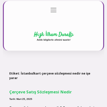
menüyü
Anasayfa
Gizlilik Politikası
Yasal Uyarı
aç
Hakkımızda
Hızlı İlham Durağı
Anlık bilgilerle zihnini tazele!
Etiket:
İstanbulkart çerçeve sözleşmesi nedir ne işe
yarar
Çerçeve Satış Sözleşmesi Nedir
Tarih: Mart 25, 2025