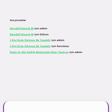
Son yorumlar
Akreditif Güvenli Mi
için
admin
Akreditif Güvenli Mi
için
Gülcan
1 Kişi Evde Sıkılınca Ne Yapabilir
için
admin
1 Kişi Evde Sıkılınca Ne Yapabilir
için
Sarsılmaz
Kadın Ve Aile Sağlığı Merkezinde Neler Yapılıyor
için
admin
inogir.net