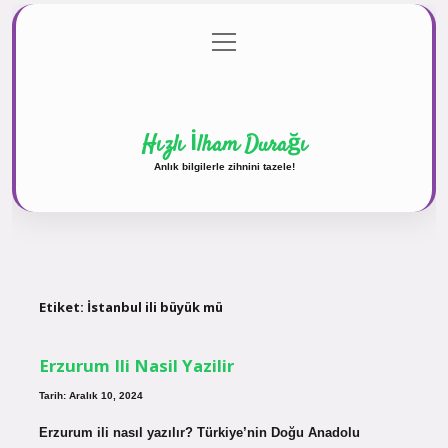
menüyü
Anasayfa
Gizlilik Politikası
Yasal Uyarı
aç
Hakkımızda
Hızlı İlham Durağı
Anlık bilgilerle zihnini tazele!
Etiket:
İstanbul ili büyük mü
Erzurum Ili Nasil Yazilir
Tarih: Aralık 10, 2024
Erzurum ili nasıl yazılır? Türkiye’nin Doğu Anadolu