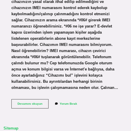
cihazınızın yasal olarak ithal edilip edilmediğini ve
cihazınızın IMEI numarasını kontrol ederek kaybolup
kaybolmadığını/çalınıp çalınmadığını kontrol etmenizi
sağlar. Cihazınızın arama ekranında *#06# girerek IMEI
numaranızı öğrenebilirsiniz. *#06 ne işe yarar? E-devlet
kapısı üzerinden işlem yapamayan kişiler aşağıda
listelenen operatörlerin abone kayıt merkezlerine
başvurabilirler. Cihazımın IMEI numarasını bilmiyorum.
Nasıl öğrenebilirim? IMEI numarası, cihazın çevirici
ekranında *#06# tuşlanarak görüntülenebilir. Telefonum
çalındı bulunur mu? Cep telefonunuzda Google oturum
açma ve konum bilgisi varsa ve İnternet’e bağlıysa, daha
önce ayarladığınız “Cihazımı bul” işlevini kolayca
kullanabilirsiniz. Bu ayrıntılardan herhangi birinin
olmaması, bu işlevin çalışmamasına neden olur. Çalınan…
Telefonum
Devamını okuyun
Yorum Bırak
Çalıntı
Mı
Sitemap