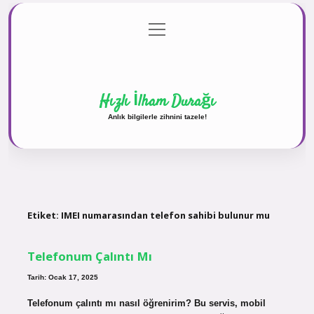
menüyü
Anasayfa
Gizlilik Politikası
Yasal Uyarı
aç
Hakkımızda
Hızlı İlham Durağı
Anlık bilgilerle zihnini tazele!
Etiket:
IMEI numarasından telefon sahibi bulunur mu
Telefonum Çalıntı Mı
Tarih: Ocak 17, 2025
Telefonum çalıntı mı nasıl öğrenirim? Bu servis, mobil