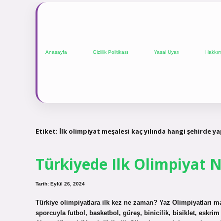
Anasayfa
Gizlilik Politikası
Yasal Uyarı
Hakkı
Etiket:
İlk olimpiyat meşalesi kaç yılında hangi şehirde ya
Türkiyede Ilk Olimpiyat 
Tarih: Eylül 26, 2024
Türkiye olimpiyatlara ilk kez ne zaman? Yaz Olimpiyatları ma
sporcuyla futbol, ​​basketbol, ​​güreş, binicilik, bisiklet, esk