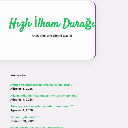
Hızlı İlham Durağı
Anlık bilgilerle zihnini tazele!
Sidebar
vdcasinogir.net
Son Yazılar
Avrupa vatandaşlığının avantajları nelerdir ?
Ağustos 5, 2026
Ağzını bağla dilini tut duası kaç kere okunmalı ?
Ağustos 4, 2026
Almanya için hesapta ne kadar para olmalı ?
Ağustos 4, 2026
Yahya Kığılı kimdir ?
Temmuz 29, 2026
Kristal zeytinyağı boykot listesinde mi ?