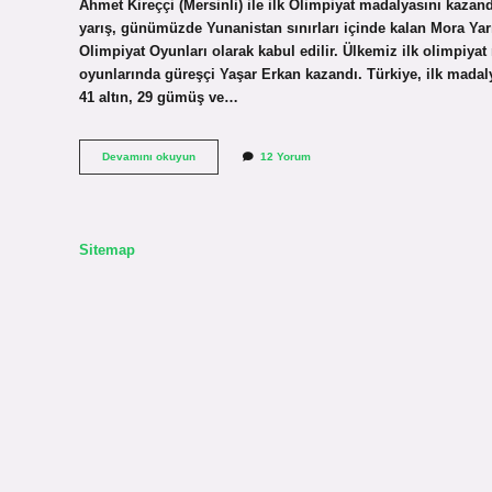
Ahmet Kireççi (Mersinli) ile ilk Olimpiyat madalyasını kazand
yarış, günümüzde Yunanistan sınırları içinde kalan Mora Yar
Olimpiyat Oyunları olarak kabul edilir. Ülkemiz ilk olimpiya
oyunlarında güreşçi Yaşar Erkan kazandı. Türkiye, ilk madal
41 altın, 29 gümüş ve…
Türkiyede
Devamını okuyun
12 Yorum
Ilk
Olimpiyat
Ne
Zaman
Yapıldı
Sitemap