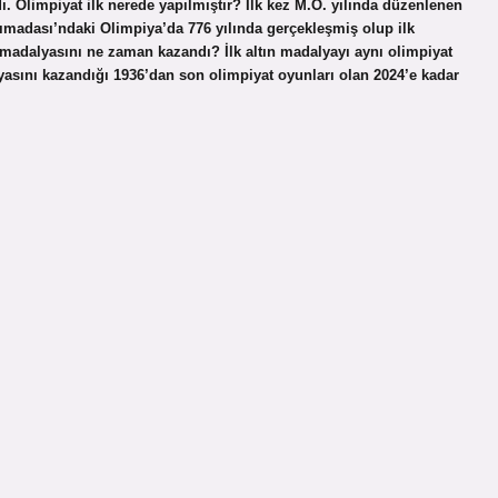
ı. Olimpiyat ilk nerede yapılmıştır? İlk kez M.Ö. yılında düzenlenen
ımadası’ndaki Olimpiya’da 776 yılında gerçekleşmiş olup ilk
t madalyasını ne zaman kazandı? İlk altın madalyayı aynı olimpiyat
yasını kazandığı 1936’dan son olimpiyat oyunları olan 2024’e kadar