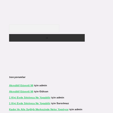
Arama
Son yorumlar
Akreditif Güvenli Mi
için
admin
Akreditif Güvenli Mi
için
Gülcan
1 Kişi Evde Sıkılınca Ne Yapabilir
için
admin
1 Kişi Evde Sıkılınca Ne Yapabilir
için
Sarsılmaz
Kadın Ve Aile Sağlığı Merkezinde Neler Yapılıyor
için
admin