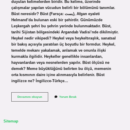
duyulan kelimelerden biridir. Bu kelime, üzerinde
çalışmalar yapılan vücudun belirli bir bölümünü tanımlar.
Büst neresidir? Büst (Farsça: بست), Afgan eyaleti
Helmand’da bulunan eski bir şehirdir. Günümüzde
Leşkergah şehri bu şehrin yerinde bulunmaktadır. Büst,
tarihi Sijistan bölgesindeki Argandab Vadisi’nde dikilmiştir.
Heykel nedir vikipedi? Heykel veya heykeltıraşlık, sanatsal
bir bakış açısıyla yaratılan üç boyutlu bir formdur. Heykel,
temelde mekanı yakalamak, anlamak ve onunla ilişki
kurmakla ilgilidir. Heykeller genellikle insanlardan,
hayvanlardan veya nesnelerden yapılır. Büst ölçüsü ne
demek? Meme büyüklüğünü belirten bu ölçü, memenin
orta kısmının daire içine alınmasıyla belirlenir. Büst
ingilizce ne? İngilizce-Türkçe…
Büst
Devamını okuyun
Yorum Bırak
Ne
Demek
Vikipedi
Sitemap