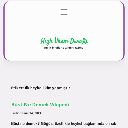
menüyü
Anasayfa
Gizlilik Politikası
Yasal Uyarı
aç
Hakkımızda
Hızlı İlham Durağı
Anlık bilgilerle zihnini tazele!
Etiket:
İlk heykeli kim yapmıştır
Büst Ne Demek Vikipedi
Tarih: Kasım 14, 2024
Büst ne demek? Göğüs, özellikle heykel bağlamında en sık