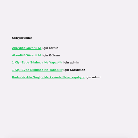
Son yorumlar
Akreditif Güvenli Mi
için
admin
Akreditif Güvenli Mi
için
Gülcan
1 Kişi Evde Sıkılınca Ne Yapabilir
için
admin
1 Kişi Evde Sıkılınca Ne Yapabilir
için
Sarsılmaz
Kadın Ve Aile Sağlığı Merkezinde Neler Yapılıyor
için
admin
.net