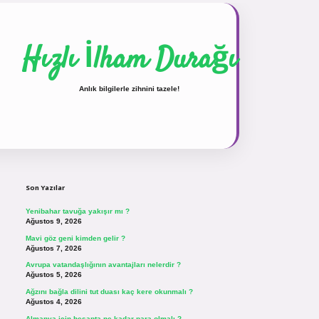
Hızlı İlham Durağı
Anlık bilgilerle zihnini tazele!
Sidebar
vdcasinogir.net
Son Yazılar
Yenibahar tavuğa yakışır mı ?
Ağustos 9, 2026
Mavi göz geni kimden gelir ?
Ağustos 7, 2026
Avrupa vatandaşlığının avantajları nelerdir ?
Ağustos 5, 2026
Ağzını bağla dilini tut duası kaç kere okunmalı ?
Ağustos 4, 2026
Almanya için hesapta ne kadar para olmalı ?