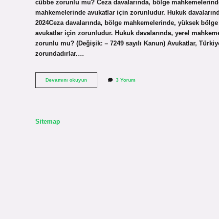
cübbe zorunlu mu? Ceza davalarında, bölge mahkemelerinde
mahkemelerinde avukatlar için zorunludur. Hukuk davaları
2024Ceza davalarında, bölge mahkemelerinde, yüksek bölge
avukatlar için zorunludur. Hukuk davalarında, yerel mahk
zorunlu mu? (Değişik: – 7249 sayılı Kanun) Avukatlar, Türki
zorundadırlar.…
E
Devamını okuyun
3 Yorum
Duruşmada
Cübbe
Giymek
Zorunlu
Mu
Sitemap