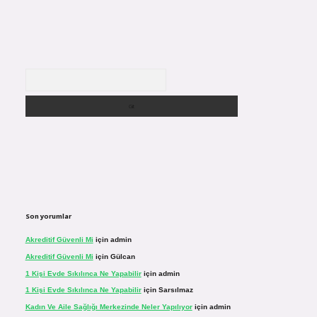
Arama
Son yorumlar
Akreditif Güvenli Mi
için
admin
Akreditif Güvenli Mi
için
Gülcan
1 Kişi Evde Sıkılınca Ne Yapabilir
için
admin
1 Kişi Evde Sıkılınca Ne Yapabilir
için
Sarsılmaz
Kadın Ve Aile Sağlığı Merkezinde Neler Yapılıyor
için
admin