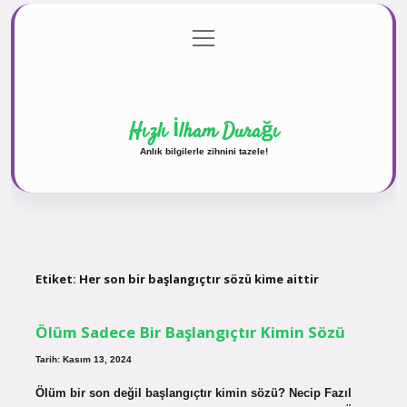
menüyü
Anasayfa
Gizlilik Politikası
Yasal Uyarı
aç
Hakkımızda
Hızlı İlham Durağı
Anlık bilgilerle zihnini tazele!
Etiket:
Her son bir başlangıçtır sözü kime aittir
Ölüm Sadece Bir Başlangıçtır Kimin Sözü
Tarih: Kasım 13, 2024
Ölüm bir son değil başlangıçtır kimin sözü? Necip Fazıl