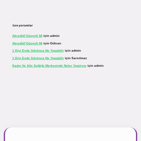
Son yorumlar
Akreditif Güvenli Mi
için
admin
Akreditif Güvenli Mi
için
Gülcan
1 Kişi Evde Sıkılınca Ne Yapabilir
için
admin
1 Kişi Evde Sıkılınca Ne Yapabilir
için
Sarsılmaz
Kadın Ve Aile Sağlığı Merkezinde Neler Yapılıyor
için
admin
r.net