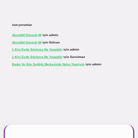
Son yorumlar
Akreditif Güvenli Mi
için
admin
Akreditif Güvenli Mi
için
Gülcan
1 Kişi Evde Sıkılınca Ne Yapabilir
için
admin
1 Kişi Evde Sıkılınca Ne Yapabilir
için
Sarsılmaz
Kadın Ve Aile Sağlığı Merkezinde Neler Yapılıyor
için
admin
.net