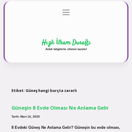
menüyü
Anasayfa
Gizlilik Politikası
Yasal Uyarı
aç
Hakkımızda
Hızlı İlham Durağı
Anlık bilgilerle zihnini tazele!
Etiket:
Güneş hangi burçta zararlı
Güneşin 8 Evde Olması Ne Anlama Gelir
Tarih: Mart 16, 2025
8 Evdeki Güneş Ne Anlama Gelir? Güneşin bu evde olması,