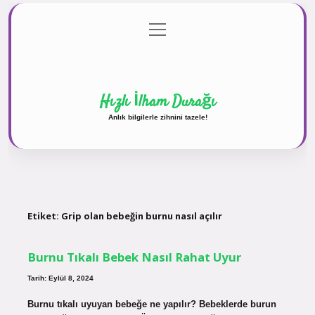
menüyü
Anasayfa
Gizlilik Politikası
Yasal Uyarı
aç
Hakkımızda
Hızlı İlham Durağı
Anlık bilgilerle zihnini tazele!
Etiket:
Grip olan bebeğin burnu nasıl açılır
Burnu Tıkalı Bebek Nasıl Rahat Uyur
Tarih: Eylül 8, 2024
Burnu tıkalı uyuyan bebeğe ne yapılır? Bebeklerde burun