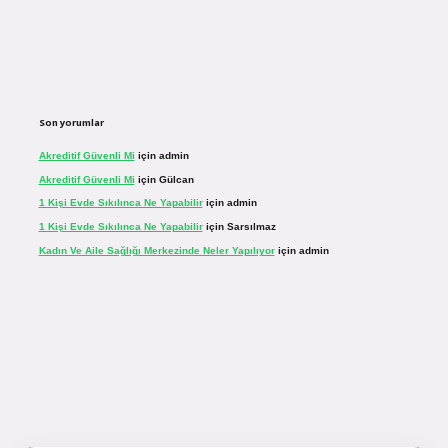
Son yorumlar
Akreditif Güvenli Mi
için
admin
Akreditif Güvenli Mi
için
Gülcan
1 Kişi Evde Sıkılınca Ne Yapabilir
için
admin
1 Kişi Evde Sıkılınca Ne Yapabilir
için
Sarsılmaz
Kadın Ve Aile Sağlığı Merkezinde Neler Yapılıyor
için
admin
r.net