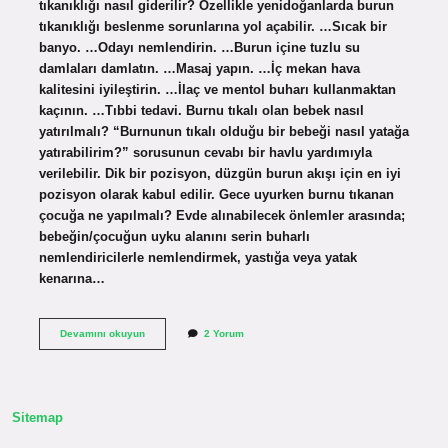
tıkanıklığı nasıl giderilir? Özellikle yenidoğanlarda burun
tıkanıklığı beslenme sorunlarına yol açabilir. …Sıcak bir
banyo. …Odayı nemlendirin. …Burun içine tuzlu su
damlaları damlatın. …Masaj yapın. …İç mekan hava
kalitesini iyileştirin. …İlaç ve mentol buharı kullanmaktan
kaçının. …Tıbbi tedavi. Burnu tıkalı olan bebek nasıl
yatırılmalı? “Burnunun tıkalı olduğu bir bebeği nasıl yatağa
yatırabilirim?” sorusunun cevabı bir havlu yardımıyla
verilebilir. Dik bir pozisyon, düzgün burun akışı için en iyi
pozisyon olarak kabul edilir. Gece uyurken burnu tıkanan
çocuğa ne yapılmalı? Evde alınabilecek önlemler arasında;
bebeğin/çocuğun uyku alanını serin buharlı
nemlendiricilerle nemlendirmek, yastığa veya yatak
kenarına…
Burnu
Devamını okuyun
2 Yorum
Tıkalı
Bebek
Nasıl
Rahat
Uyur
Sitemap