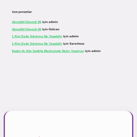
Son yorumlar
Akreditif Güvenli Mi
için
admin
Akreditif Güvenli Mi
için
Gülcan
1 Kişi Evde Sıkılınca Ne Yapabilir
için
admin
1 Kişi Evde Sıkılınca Ne Yapabilir
için
Sarsılmaz
Kadın Ve Aile Sağlığı Merkezinde Neler Yapılıyor
için
admin
sinogir.net