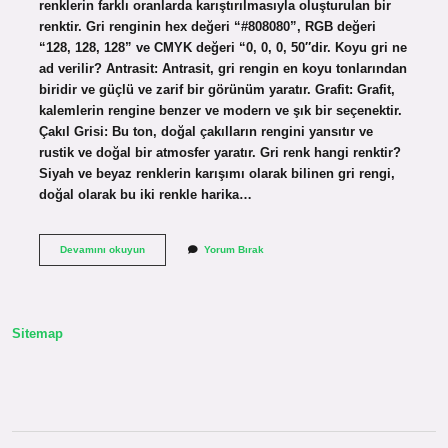
renklerin farklı oranlarda karıştırılmasıyla oluşturulan bir
renktir. Gri renginin hex değeri “#808080”, RGB değeri
“128, 128, 128” ve CMYK değeri “0, 0, 0, 50″dir. Koyu gri ne
ad verilir? Antrasit: Antrasit, gri rengin en koyu tonlarından
biridir ve güçlü ve zarif bir görünüm yaratır. Grafit: Grafit,
kalemlerin rengine benzer ve modern ve şık bir seçenektir.
Çakıl Grisi: Bu ton, doğal çakılların rengini yansıtır ve
rustik ve doğal bir atmosfer yaratır. Gri renk hangi renktir?
Siyah ve beyaz renklerin karışımı olarak bilinen gri rengi,
doğal olarak bu iki renkle harika…
Gri
Devamını okuyun
Yorum Bırak
Renge
Ne
Denir
Sitemap