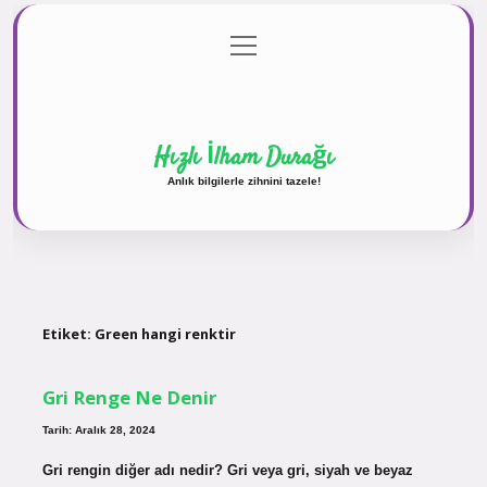
menüyü
Anasayfa
Gizlilik Politikası
Yasal Uyarı
aç
Hakkımızda
Hızlı İlham Durağı
Anlık bilgilerle zihnini tazele!
Etiket:
Green hangi renktir
Gri Renge Ne Denir
Tarih: Aralık 28, 2024
Gri rengin diğer adı nedir? Gri veya gri, siyah ve beyaz