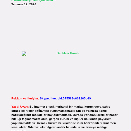
Evrene enerji nasıl gönderilir ?
Temmuz 17, 2026
Reklam ve İletişim:
Skype: live:.cid.575569c608265c69
Yasal Uyarı:
Bu internet sitesi, herhangi bir marka, kurum veya şahıs
şirketi ile hiçbir bağlantısı bulunmamaktadır. Sitede yalnızca kendi
hazırladığımız makaleler paylaşılmaktadır. Burada yer alan içerikler haber
niteliği taşımamakta olup, gerçek kurum ve kişiler hakkında paylaşım
yapılmamaktadır. Gerçek kurum ve kişiler ile isim benzerlikleri tamamen
tesadüfidir. Sitemizdeki bilgiler taslak halindedir ve tavsiye niteliği