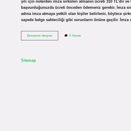
yılı için noterden imza sirküleri almanın ücreti 310 TL’dir ve
başvurduğunuzda ücreti önceden ödemeniz gerekir. İmza sirkü
adına imza atmaya yetkili olan kişiler belirlenir, böylece şirke
sayede belge sahteciliği gibi sorunların önüne geçilir. İmza 
İMza
Devamını okuyun
5 Yorum
Sirküsü
Vermek
Zorunda
Mı
Sitemap