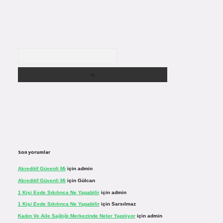
Arama
Son yorumlar
Akreditif Güvenli Mi
için
admin
Akreditif Güvenli Mi
için
Gülcan
1 Kişi Evde Sıkılınca Ne Yapabilir
için
admin
1 Kişi Evde Sıkılınca Ne Yapabilir
için
Sarsılmaz
Kadın Ve Aile Sağlığı Merkezinde Neler Yapılıyor
için
admin