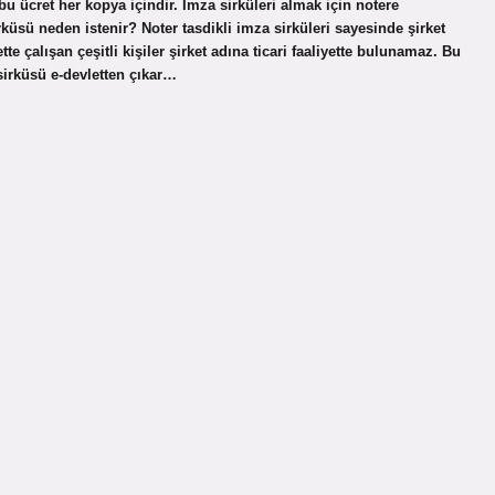
 bu ücret her kopya içindir. İmza sirküleri almak için notere
sü neden istenir? Noter tasdikli imza sirküleri sayesinde şirket
tte çalışan çeşitli kişiler şirket adına ticari faaliyette bulunamaz. Bu
sirküsü e-devletten çıkar…