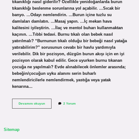
tıkanıklığı nasıl giderilir? Özellikle yenidoğanlarda burun
tıkanıklığı beslenme sorunlarına yol açabilir. …Sıcak bir
banyo. …Odayı nemlendirin. …Burun içine tuzlu su
damlaları damlatın. …Masaj yapın. …İç mekan hava
kalitesini iyileştirin. …İlaç ve mentol buharı kullanmaktan
kaçının. …Tıbbi tedavi. Burnu tıkalı olan bebek nasıl
yatırılmalı? “Burnunun tıkalı olduğu bir bebeği nasıl yatağa
yatırabilirim?” sorusunun cevabı bir havlu yardımıyla
verilebilir. Dik bir pozisyon, düzgün burun akışı için en iyi
pozisyon olarak kabul edilir. Gece uyurken burnu tıkanan
çocuğa ne yapılmalı? Evde alınabilecek önlemler arasında;
bebeğin/çocuğun uyku alanını serin buharlı
nemlendiricilerle nemlendirmek, yastığa veya yatak
kenarına…
Burnu
Devamını okuyun
2 Yorum
Tıkalı
Bebek
Nasıl
Rahat
Uyur
Sitemap