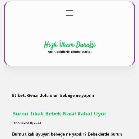
menüyü
Anasayfa
Gizlilik Politikası
Yasal Uyarı
aç
Hakkımızda
Hızlı İlham Durağı
Anlık bilgilerle zihnini tazele!
Etiket:
Genzi dolu olan bebeğe ne yapılır
Burnu Tıkalı Bebek Nasıl Rahat Uyur
Tarih: Eylül 8, 2024
Burnu tıkalı uyuyan bebeğe ne yapılır? Bebeklerde burun