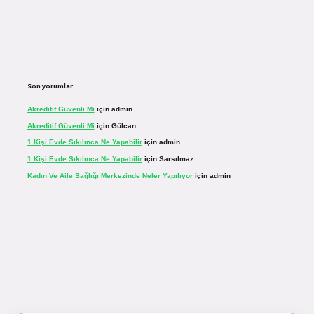
Son yorumlar
Akreditif Güvenli Mi
için
admin
Akreditif Güvenli Mi
için
Gülcan
1 Kişi Evde Sıkılınca Ne Yapabilir
için
admin
1 Kişi Evde Sıkılınca Ne Yapabilir
için
Sarsılmaz
Kadın Ve Aile Sağlığı Merkezinde Neler Yapılıyor
için
admin
r.net