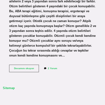
ailelerin 2 veya 3 yaşından sonra fark edebileceği bir farktır.
Otizm belirtileri gösteren 4 yaşındaki bir çocuk konuşabilir.
Bu, ABA terapi eğitimi, konuşma terapisi, ergoterapi ve
duyusal bütünleşme gibi çeşitli disiplinleri bir araya
getirmeyi içerir. Otistik çocuk ne zaman konuşur? Atipik
otizm kaç yaşında konuşmaya başlar? Otizm genellikle 2 ve
3 yaşından sonra teşhis edilir. 4 yaşında otizm belirtileri
gösteren çocuklar konuşabilir. Otizmli çocuk kendi kendine
konuşur mu? Otizmli çocuklar aynı soruyu ve/veya
kelimeyi günlerce kompulsif bir şekilde tekrarlayabilirler.
Çocuğun bu tekrar sırasında aldığı cevaplar ve tepkiler
onun kendi kendine konuşmasını ve…
Otizmli
Devamını okuyun
2 Yorum
Çocuk
Ne
Zaman
Konuşur
Sitemap