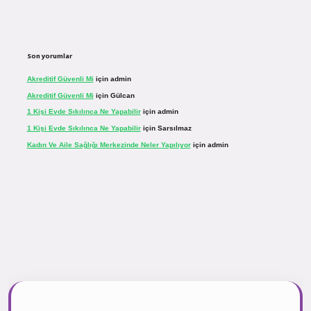
Son yorumlar
Akreditif Güvenli Mi
için
admin
Akreditif Güvenli Mi
için
Gülcan
1 Kişi Evde Sıkılınca Ne Yapabilir
için
admin
1 Kişi Evde Sıkılınca Ne Yapabilir
için
Sarsılmaz
Kadın Ve Aile Sağlığı Merkezinde Neler Yapılıyor
için
admin
r.net