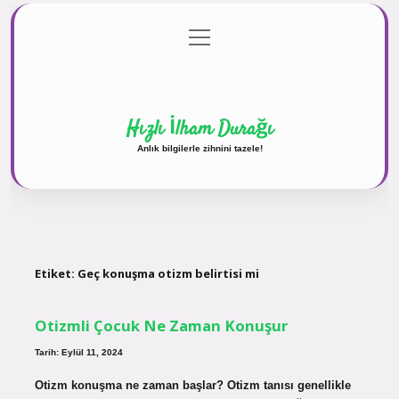
menüyü
Anasayfa
Gizlilik Politikası
Yasal Uyarı
aç
Hakkımızda
Hızlı İlham Durağı
Anlık bilgilerle zihnini tazele!
Etiket:
Geç konuşma otizm belirtisi mi
Otizmli Çocuk Ne Zaman Konuşur
Tarih: Eylül 11, 2024
Otizm konuşma ne zaman başlar? Otizm tanısı genellikle