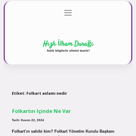
menüyü
Anasayfa
Gizlilik Politikası
Yasal Uyarı
aç
Hakkımızda
Hızlı İlham Durağı
Anlık bilgilerle zihnini tazele!
Etiket:
Folkart anlamı nedir
Folkartın Içinde Ne Var
Tarih: Kasım 22, 2024
Folkart’ın sahibi kim? Folkart Yönetim Kurulu Başkanı