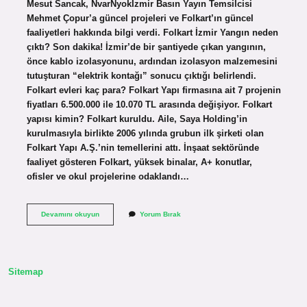
Mesut Sancak, NvarNyokİzmir Basın Yayın Temsilcisi
Mehmet Çopur’a güncel projeleri ve Folkart’ın güncel
faaliyetleri hakkında bilgi verdi. Folkart İzmir Yangın neden
çıktı? Son dakika! İzmir’de bir şantiyede çıkan yangının,
önce kablo izolasyonunu, ardından izolasyon malzemesini
tutuşturan “elektrik kontağı” sonucu çıktığı belirlendi.
Folkart evleri kaç para? Folkart Yapı firmasına ait 7 projenin
fiyatları 6.500.000 ile 10.070 TL arasında değişiyor. Folkart
yapısı kimin? Folkart kuruldu. Aile, Saya Holding’in
kurulmasıyla birlikte 2006 yılında grubun ilk şirketi olan
Folkart Yapı A.Ş.’nin temellerini attı. İnşaat sektöründe
faaliyet gösteren Folkart, yüksek binalar, A+ konutlar,
ofisler ve okul projelerine odaklandı…
Folkartın
Devamını okuyun
Yorum Bırak
Içinde
Ne
Var
Sitemap