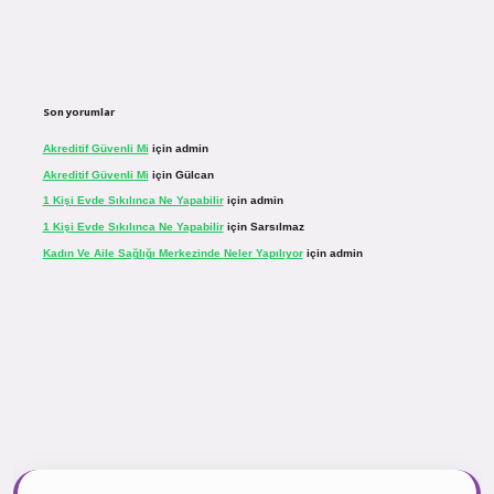
Son yorumlar
Akreditif Güvenli Mi
için
admin
Akreditif Güvenli Mi
için
Gülcan
1 Kişi Evde Sıkılınca Ne Yapabilir
için
admin
1 Kişi Evde Sıkılınca Ne Yapabilir
için
Sarsılmaz
Kadın Ve Aile Sağlığı Merkezinde Neler Yapılıyor
için
admin
sinogir.net