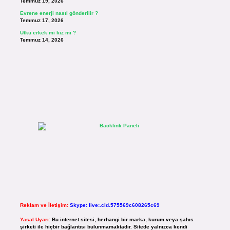
Temmuz 19, 2026
Evrene enerji nasıl gönderilir ?
Temmuz 17, 2026
Utku erkek mi kız mı ?
Temmuz 14, 2026
Reklam ve İletişim:
Skype: live:.cid.575569c608265c69
Yasal Uyarı:
Bu internet sitesi, herhangi bir marka, kurum veya şahıs
şirketi ile hiçbir bağlantısı bulunmamaktadır. Sitede yalnızca kendi