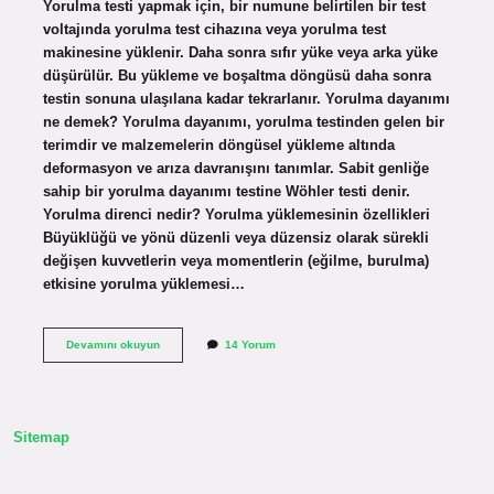
Yorulma testi yapmak için, bir numune belirtilen bir test
voltajında ​​yorulma test cihazına veya yorulma test
makinesine yüklenir. Daha sonra sıfır yüke veya arka yüke
düşürülür. Bu yükleme ve boşaltma döngüsü daha sonra
testin sonuna ulaşılana kadar tekrarlanır. Yorulma dayanımı
ne demek? Yorulma dayanımı, yorulma testinden gelen bir
terimdir ve malzemelerin döngüsel yükleme altında
deformasyon ve arıza davranışını tanımlar. Sabit genliğe
sahip bir yorulma dayanımı testine Wöhler testi denir.
Yorulma direnci nedir? Yorulma yüklemesinin özellikleri
Büyüklüğü ve yönü düzenli veya düzensiz olarak sürekli
değişen kuvvetlerin veya momentlerin (eğilme, burulma)
etkisine yorulma yüklemesi…
Yorulma
Devamını okuyun
14 Yorum
Dayanımı
Nasıl
Bulunur
Sitemap