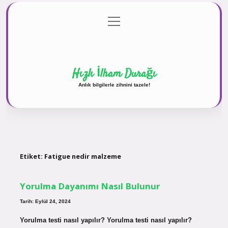
menüyü
Anasayfa
Gizlilik Politikası
Yasal Uyarı
aç
Hakkımızda
Hızlı İlham Durağı
Anlık bilgilerle zihnini tazele!
Etiket:
Fatigue nedir malzeme
Yorulma Dayanımı Nasıl Bulunur
Tarih: Eylül 24, 2024
Yorulma testi nasıl yapılır? Yorulma testi nasıl yapılır?