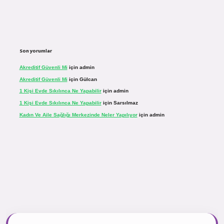
Son yorumlar
Akreditif Güvenli Mi
için
admin
Akreditif Güvenli Mi
için
Gülcan
1 Kişi Evde Sıkılınca Ne Yapabilir
için
admin
1 Kişi Evde Sıkılınca Ne Yapabilir
için
Sarsılmaz
Kadın Ve Aile Sağlığı Merkezinde Neler Yapılıyor
için
admin
casinogir.net