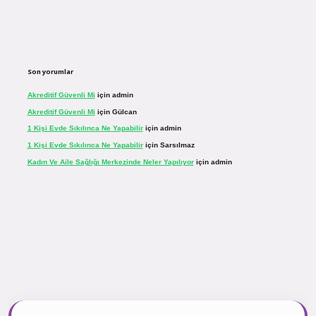
Son yorumlar
Akreditif Güvenli Mi
için
admin
Akreditif Güvenli Mi
için
Gülcan
1 Kişi Evde Sıkılınca Ne Yapabilir
için
admin
1 Kişi Evde Sıkılınca Ne Yapabilir
için
Sarsılmaz
Kadın Ve Aile Sağlığı Merkezinde Neler Yapılıyor
için
admin
sinogir.net