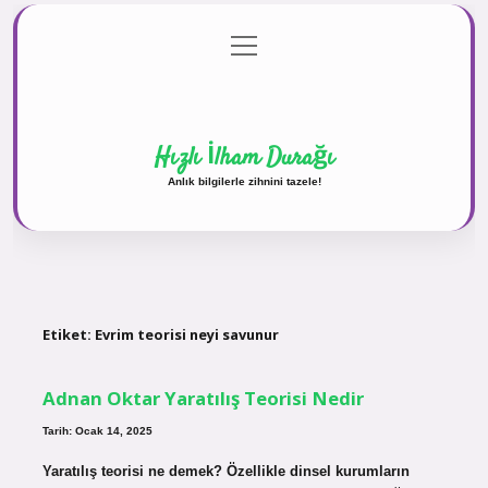
menüyü
Anasayfa
Gizlilik Politikası
Yasal Uyarı
aç
Hakkımızda
Hızlı İlham Durağı
Anlık bilgilerle zihnini tazele!
Etiket:
Evrim teorisi neyi savunur
Adnan Oktar Yaratılış Teorisi Nedir
Tarih: Ocak 14, 2025
Yaratılış teorisi ne demek? Özellikle dinsel kurumların