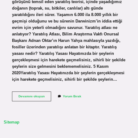
görüşünü temsil eden yaratılış teorisi, içinde yaşadığımız
doğanın (toprak, su, bitkiler, canlılar) altı günde
yaratıldığını ileri sürer. Yaşamın 6.000 ila 8.000 yıllık bir
geçmişi olduğunu ve bu sürenin Darwinizm’in iddia ettiği
evrim için yeterli olmadığını savunur. Yaratılış atlası ne
anlatıyor? Yaratılış Atlası, Bilim Araştırma Vakfı Onursal
Başkanı Adnan Oktar’ın Harun Yahya mahlasıyla yazdığı,
fosiller üzerinden yaratılışı anlatan bir kitaptır. Yaratılış
yasası nedir? Yaratılış Yasası Hayatınızda bir şeylerin
gerçekleşmesi için harekete geçmelisiniz, sihirli bir şekilde
şeylerin size gelmesini beklememelisiniz. 5 Kasım
2020Yaratılış Yasası Hayatınızda bir şeylerin gerçekleşmesi
için harekete geçmelisiniz, sihirli bir şekilde şeylerin…
Adnan
Devamını okuyun
Yorum Bırak
Oktar
Yaratılış
Teorisi
Nedir
Sitemap