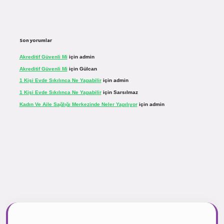
Son yorumlar
Akreditif Güvenli Mi
için
admin
Akreditif Güvenli Mi
için
Gülcan
1 Kişi Evde Sıkılınca Ne Yapabilir
için
admin
1 Kişi Evde Sıkılınca Ne Yapabilir
için
Sarsılmaz
Kadın Ve Aile Sağlığı Merkezinde Neler Yapılıyor
için
admin
inogir.net