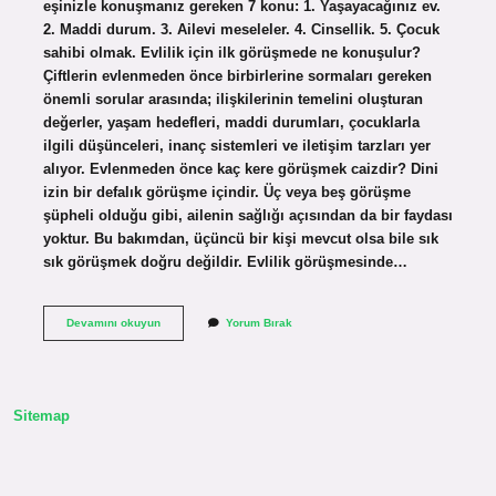
eşinizle konuşmanız gereken 7 konu: 1. Yaşayacağınız ev.
2. Maddi durum. 3. Ailevi meseleler. 4. Cinsellik. 5. Çocuk
sahibi olmak. Evlilik için ilk görüşmede ne konuşulur?
Çiftlerin evlenmeden önce birbirlerine sormaları gereken
önemli sorular arasında; ilişkilerinin temelini oluşturan
değerler, yaşam hedefleri, maddi durumları, çocuklarla
ilgili düşünceleri, inanç sistemleri ve iletişim tarzları yer
alıyor. Evlenmeden önce kaç kere görüşmek caizdir? Dini
izin bir defalık görüşme içindir. Üç veya beş görüşme
şüpheli olduğu gibi, ailenin sağlığı açısından da bir faydası
yoktur. Bu bakımdan, üçüncü bir kişi mevcut olsa bile sık
sık görüşmek doğru değildir. Evlilik görüşmesinde…
Evlilik
Devamını okuyun
Yorum Bırak
Öncesi
Görüşme
Nasıl
Olmalı
Sitemap