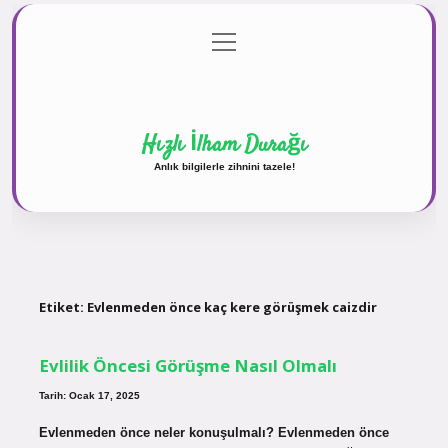
menüyü
Anasayfa
Gizlilik Politikası
Yasal Uyarı
aç
Hakkımızda
Hızlı İlham Durağı
Anlık bilgilerle zihnini tazele!
Etiket:
Evlenmeden önce kaç kere görüşmek caizdir
Evlilik Öncesi Görüşme Nasıl Olmalı
Tarih: Ocak 17, 2025
Evlenmeden önce neler konuşulmalı? Evlenmeden önce