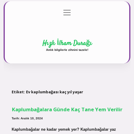
menüyü
Anasayfa
Gizlilik Politikası
Yasal Uyarı
aç
Hakkımızda
Hızlı İlham Durağı
Anlık bilgilerle zihnini tazele!
Etiket:
Ev kaplumbağası kaç yıl yaşar
Kaplumbağalara Günde Kaç Tane Yem Verilir
Tarih: Aralık 10, 2024
Kaplumbağalar ne kadar yemek yer? Kaplumbağalar yaz