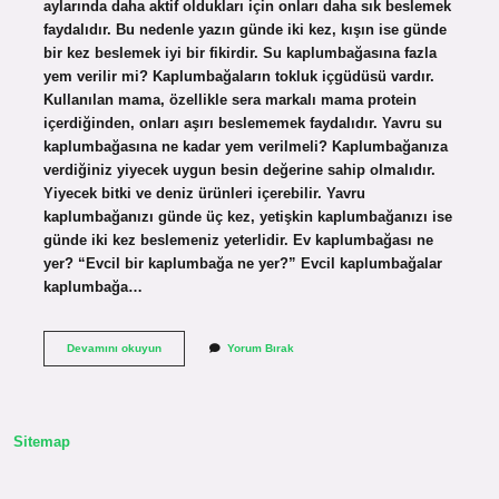
aylarında daha aktif oldukları için onları daha sık beslemek
faydalıdır. Bu nedenle yazın günde iki kez, kışın ise günde
bir kez beslemek iyi bir fikirdir. Su kaplumbağasına fazla
yem verilir mi? Kaplumbağaların tokluk içgüdüsü vardır.
Kullanılan mama, özellikle sera markalı mama protein
içerdiğinden, onları aşırı beslememek faydalıdır. Yavru su
kaplumbağasına ne kadar yem verilmeli? Kaplumbağanıza
verdiğiniz yiyecek uygun besin değerine sahip olmalıdır.
Yiyecek bitki ve deniz ürünleri içerebilir. Yavru
kaplumbağanızı günde üç kez, yetişkin kaplumbağanızı ise
günde iki kez beslemeniz yeterlidir. Ev kaplumbağası ne
yer? “Evcil bir kaplumbağa ne yer?” Evcil kaplumbağalar
kaplumbağa…
Kaplumbağalara
Devamını okuyun
Yorum Bırak
Günde
Kaç
Tane
Yem
Verilir
Sitemap