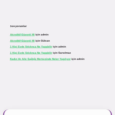
Son yorumlar
Akreditif Güvenli Mi
için
admin
Akreditif Güvenli Mi
için
Gülcan
1 Kişi Evde Sıkılınca Ne Yapabilir
için
admin
1 Kişi Evde Sıkılınca Ne Yapabilir
için
Sarsılmaz
Kadın Ve Aile Sağlığı Merkezinde Neler Yapılıyor
için
admin
.net