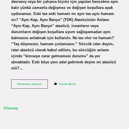
davranış veya bir çalışma biçimi için yapılan benzetme aynı
kalır çünkü zamanla değişmez ve değişen koşullara ayak
uyduramaz. Eski tas eski hamam mı aynı tas aynı hamam
mı? “Aynı Kap, Aynı Banyo” (TDK) Atasözünün Anlamı
“Aynı Kap, Aynı Banyo” atasözü, insanların veya
durumların değişen koşullara uyum sağlayamadan aynı
kalmasını anlatmak için kullanılır. Ne tas olur ne hamam?
“Taş düşmesin, hamam çınlamasın.” Sözcük ister deyim,
ister atasözü olarak kabul edilsin, bu sözcüğün anlamı
içinde “kimseye zarar gelmemesi durumu” da yer
almaktadır. Eski köye yeni adet getirmek deyim mi atasözü
mü?…
Eski
Devamını okuyun
Yorum Bırak
Tas
Ne
Demek
Sitemap