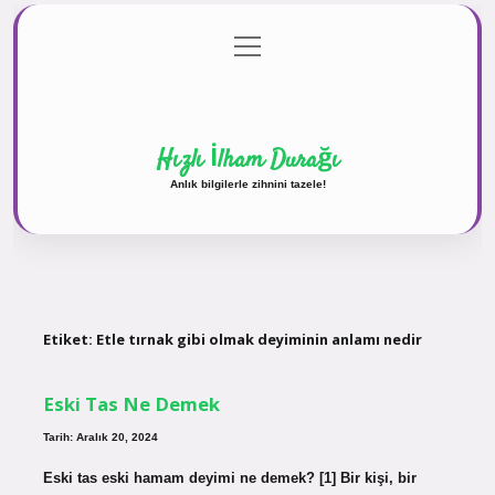
menüyü
Anasayfa
Gizlilik Politikası
Yasal Uyarı
aç
Hakkımızda
Hızlı İlham Durağı
Anlık bilgilerle zihnini tazele!
Etiket:
Etle tırnak gibi olmak deyiminin anlamı nedir
Eski Tas Ne Demek
Tarih: Aralık 20, 2024
Eski tas eski hamam deyimi ne demek? [1] Bir kişi, bir