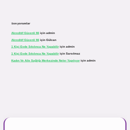
Son yorumlar
Akreditif Güvenli Mi
için
admin
Akreditif Güvenli Mi
için
Gülcan
1 Kişi Evde Sıkılınca Ne Yapabilir
için
admin
1 Kişi Evde Sıkılınca Ne Yapabilir
için
Sarsılmaz
Kadın Ve Aile Sağlığı Merkezinde Neler Yapılıyor
için
admin
sinogir.net