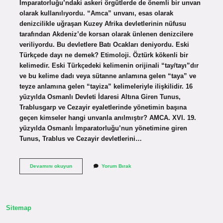
İmparatorluğu’ndaki askeri örgütlerde de önemli bir unvan
olarak kullanılıyordu. “Amca” unvanı, esas olarak
denizcilikle uğraşan Kuzey Afrika devletlerinin nüfusu
tarafından Akdeniz’de korsan olarak ünlenen denizcilere
veriliyordu. Bu devletlere Batı Ocakları deniyordu. Eski
Türkçede dayı ne demek? Etimoloji. Öztürk kökenli bir
kelimedir. Eski Türkçedeki kelimenin orijinali “tay/tayı”dır
ve bu kelime dadı veya sütanne anlamına gelen “taya” ve
teyze anlamına gelen “tayiza” kelimeleriyle ilişkilidir. 16
yüzyılda Osmanlı Devleti İdaresi Altına Giren Tunus,
Trablusgarp ve Cezayir eyaletlerinde yönetimin başına
geçen kimseler hangi unvanla anılmıştır? AMCA. XVI. 19.
yüzyılda Osmanlı İmparatorluğu’nun yönetimine giren
Tunus, Trablus ve Cezayir devletlerini…
Osmanlıda
Devamını okuyun
Yorum Bırak
Dayı
Ne
Demek
Sitemap