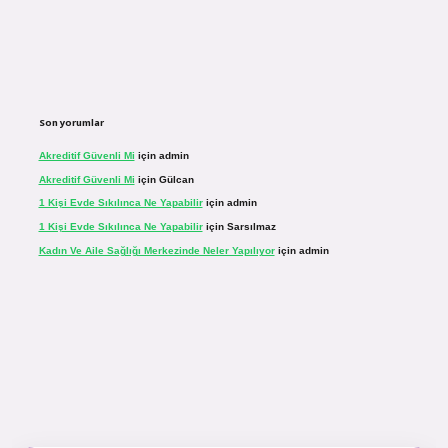
Son yorumlar
Akreditif Güvenli Mi
için
admin
Akreditif Güvenli Mi
için
Gülcan
1 Kişi Evde Sıkılınca Ne Yapabilir
için
admin
1 Kişi Evde Sıkılınca Ne Yapabilir
için
Sarsılmaz
Kadın Ve Aile Sağlığı Merkezinde Neler Yapılıyor
için
admin
sinogir.net