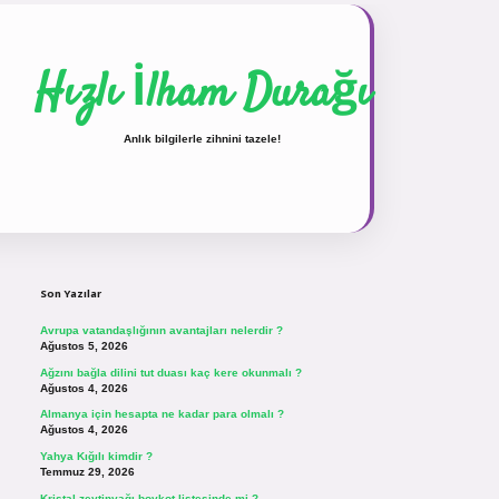
Hızlı İlham Durağı
Anlık bilgilerle zihnini tazele!
Sidebar
vdcasinogir.net
Son Yazılar
Avrupa vatandaşlığının avantajları nelerdir ?
Ağustos 5, 2026
Ağzını bağla dilini tut duası kaç kere okunmalı ?
Ağustos 4, 2026
Almanya için hesapta ne kadar para olmalı ?
Ağustos 4, 2026
Yahya Kığılı kimdir ?
Temmuz 29, 2026
Kristal zeytinyağı boykot listesinde mi ?