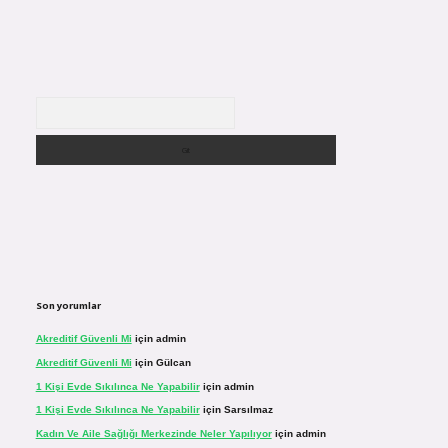
Arama
Son yorumlar
Akreditif Güvenli Mi
için
admin
Akreditif Güvenli Mi
için
Gülcan
1 Kişi Evde Sıkılınca Ne Yapabilir
için
admin
1 Kişi Evde Sıkılınca Ne Yapabilir
için
Sarsılmaz
Kadın Ve Aile Sağlığı Merkezinde Neler Yapılıyor
için
admin