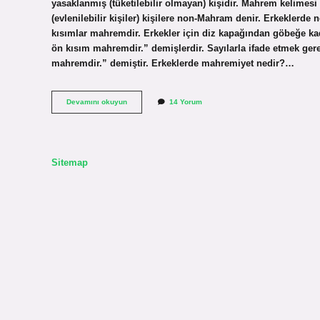
yasaklanmış (tüketilebilir olmayan) kişidir. Mahrem kelime
(evlenilebilir kişiler) kişilere non-Mahram denir. Erkeklerde 
kısımlar mahremdir. Erkekler için diz kapağından göbeğe kad
ön kısım mahremdir.” demişlerdir. Sayılarla ifade etmek ger
mahremdir.” demiştir. Erkeklerde mahremiyet nedir?…
Bir
Devamını okuyun
14 Yorum
Erkeğe
Kimler
Namahremdir
Sitemap