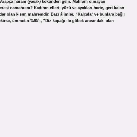
si Arapça haram (yasak) kökünden gelir. Mahram olmayan
neresi namahrem? Kadının elleri, yüzü ve ayakları hariç, geri kalan
ar olan kısım mahremdir. Bazı âlimler, “Kalçalar ve bunlara bağlı
ekirse, ümmetin %95’i, “Diz kapağı ile göbek arasındaki alan