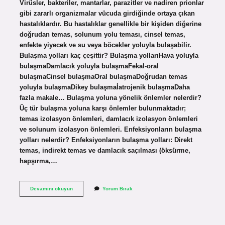
Virüsler, bakteriler, mantarlar, parazitler ve nadiren prionlar
gibi zararlı organizmalar vücuda girdiğinde ortaya çıkan
hastalıklardır. Bu hastalıklar genellikle bir kişiden diğerine
doğrudan temas, solunum yolu teması, cinsel temas,
enfekte yiyecek ve su veya böcekler yoluyla bulaşabilir.
Bulaşma yolları kaç çeşittir? Bulaşma yollarıHava yoluyla
bulaşmaDamlacık yoluyla bulaşmaFekal-oral
bulaşmaCinsel bulaşmaOral bulaşmaDoğrudan temas
yoluyla bulaşmaDikey bulaşmaİatrojenik bulaşmaDaha
fazla makale… Bulaşma yoluna yönelik önlemler nelerdir?
Üç tür bulaşma yoluna karşı önlemler bulunmaktadır;
temas izolasyon önlemleri, damlacık izolasyon önlemleri
ve solunum izolasyon önlemleri. Enfeksiyonların bulaşma
yolları nelerdir? Enfeksiyonların bulaşma yolları: Direkt
temas, indirekt temas ve damlacık saçılması (öksürme,
hapşırma,…
Bulaşıcı
Devamını okuyun
Yorum Bırak
Hastalıklar
Bulaşma
Yolları
Nelerdir