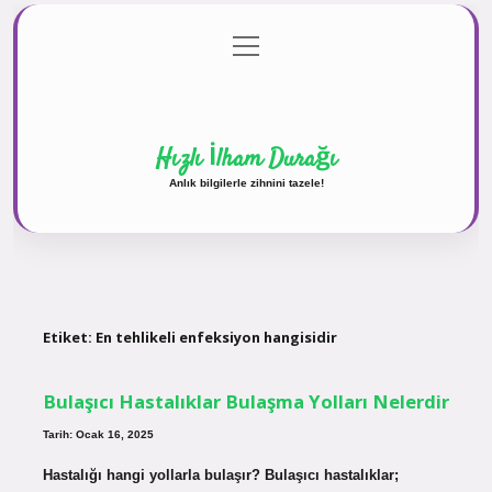
menüyü
Anasayfa
Gizlilik Politikası
Yasal Uyarı
aç
Hakkımızda
Hızlı İlham Durağı
Anlık bilgilerle zihnini tazele!
Etiket:
En tehlikeli enfeksiyon hangisidir
Bulaşıcı Hastalıklar Bulaşma Yolları Nelerdir
Tarih: Ocak 16, 2025
Hastalığı hangi yollarla bulaşır? Bulaşıcı hastalıklar;