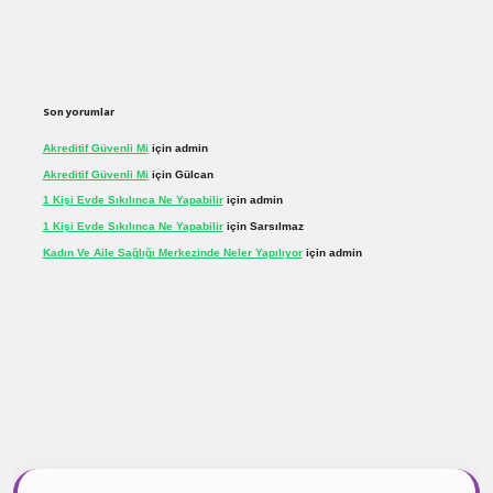
Son yorumlar
Akreditif Güvenli Mi
için
admin
Akreditif Güvenli Mi
için
Gülcan
1 Kişi Evde Sıkılınca Ne Yapabilir
için
admin
1 Kişi Evde Sıkılınca Ne Yapabilir
için
Sarsılmaz
Kadın Ve Aile Sağlığı Merkezinde Neler Yapılıyor
için
admin
sinogir.net