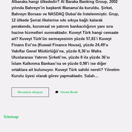
Albaraka hangi ülkededir? Al Baraka Banking Group, 2002
yılında Bahreyn’in başkenti Manama’da kuruldu. Şirket,
Bahreyn Borsası ve NASDAQ Dubai’de listelenmiştir. Grup,
12 ülkede Şeriat ilkelerine sıkı sıkıya bağlı kalarak
perakende, kurumsal ve yatırım bankacılığının yanı sıra
hazine hizmetleri sunmaktadır. Kuveyt Türk hangi cemaate
ait? Kuveyt Türk’ün sermayesinin yüzde 57,81’i Kuveyt
Finans Evi’ne (Kuwait Finance House), yüzde 24,49’u
Vakıflar Genel Müdürlüğü’ne, yüzde 8,36’sı Wafra
Uluslararası Yatırım Şirketi’ne, yüzde 8 ila yüzde 36’sı
İslam Kalkınma Bankası’na ve yüzde 0,98’i ise diğer
ortaklara ait bulunuyor. Kuveyt Türk sahibi nereli? Yönetim
Kurulu üyesi olarak görev yapmaktadır. Salah…
Dallah
Devamını okuyun
Yorum Bırak
Al
Baraka
Holding
Kimin
Sitemap