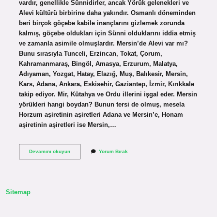
vardır, genellikle Sünnidirler, ancak Yörük gelenekleri ve
Alevi kültürü birbirine daha yakındır. Osmanlı döneminden
beri birçok göçebe kabile inançlarını gizlemek zorunda
kalmış, göçebe oldukları için Sünni olduklarını iddia etmiş
ve zamanla asimile olmuşlardır. Mersin’de Alevi var mı?
Bunu sırasıyla Tunceli, Erzincan, Tokat, Çorum,
Kahramanmaraş, Bingöl, Amasya, Erzurum, Malatya,
Adıyaman, Yozgat, Hatay, Elazığ, Muş, Balıkesir, Mersin,
Kars, Adana, Ankara, Eskisehir, Gaziantep, İzmir, Kırıkkale
takip ediyor. Mir, Kütahya ve Ordu illerini işgal eder. Mersin
yörükleri hangi boydan? Bunun tersi de olmuş, mesela
Horzum aşiretinin aşiretleri Adana ve Mersin’e, Honam
aşiretinin aşiretleri ise Mersin,…
Mersin
Devamını okuyun
Yorum Bırak
Yörükleri
Alevi
Mi
Sitemap