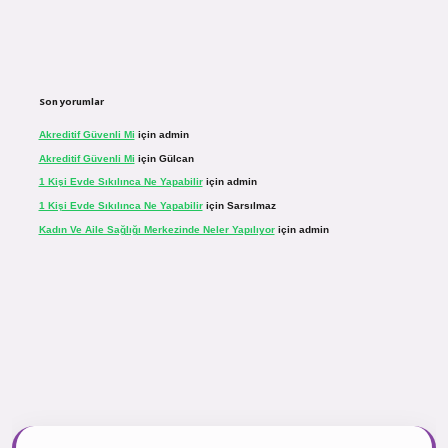
Son yorumlar
Akreditif Güvenli Mi
için
admin
Akreditif Güvenli Mi
için
Gülcan
1 Kişi Evde Sıkılınca Ne Yapabilir
için
admin
1 Kişi Evde Sıkılınca Ne Yapabilir
için
Sarsılmaz
Kadın Ve Aile Sağlığı Merkezinde Neler Yapılıyor
için
admin
.net