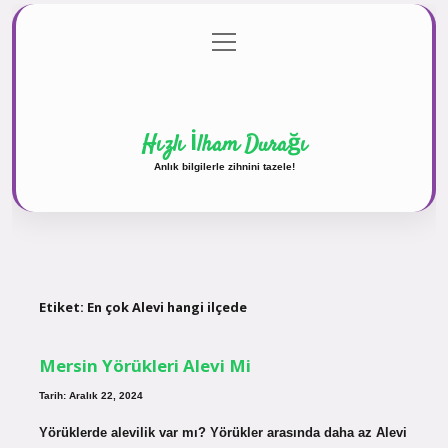
menüyü
Anasayfa
Gizlilik Politikası
Yasal Uyarı
aç
Hakkımızda
Hızlı İlham Durağı
Anlık bilgilerle zihnini tazele!
Etiket:
En çok Alevi hangi ilçede
Mersin Yörükleri Alevi Mi
Tarih: Aralık 22, 2024
Yörüklerde alevilik var mı? Yörükler arasında daha az Alevi