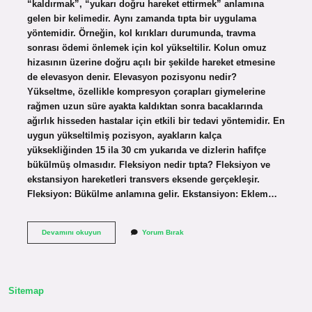
“kaldırmak”, “yukarı doğru hareket ettirmek” anlamına
gelen bir kelimedir. Aynı zamanda tıpta bir uygulama
yöntemidir. Örneğin, kol kırıkları durumunda, travma
sonrası ödemi önlemek için kol yükseltilir. Kolun omuz
hizasının üzerine doğru açılı bir şekilde hareket etmesine
de elevasyon denir. Elevasyon pozisyonu nedir?
Yükseltme, özellikle kompresyon çorapları giymelerine
rağmen uzun süre ayakta kaldıktan sonra bacaklarında
ağırlık hisseden hastalar için etkili bir tedavi yöntemidir. En
uygun yükseltilmiş pozisyon, ayakların kalça
yüksekliğinden 15 ila 30 cm yukarıda ve dizlerin hafifçe
bükülmüş olmasıdır. Fleksiyon nedir tıpta? Fleksiyon ve
ekstansiyon hareketleri transvers eksende gerçekleşir.
Fleksiyon: Bükülme anlamına gelir. Ekstansiyon: Eklem…
Elevasyon
Devamını okuyun
Yorum Bırak
Nedir
Kas
Sitemap