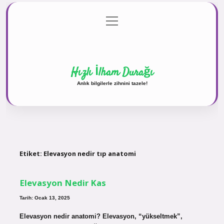
menüyü
Anasayfa
Gizlilik Politikası
Yasal Uyarı
aç
Hakkımızda
Hızlı İlham Durağı
Anlık bilgilerle zihnini tazele!
Etiket:
Elevasyon nedir tıp anatomi
Elevasyon Nedir Kas
Tarih: Ocak 13, 2025
Elevasyon nedir anatomi? Elevasyon, “yükseltmek”,