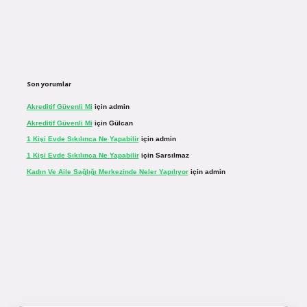
Son yorumlar
Akreditif Güvenli Mi
için
admin
Akreditif Güvenli Mi
için
Gülcan
1 Kişi Evde Sıkılınca Ne Yapabilir
için
admin
1 Kişi Evde Sıkılınca Ne Yapabilir
için
Sarsılmaz
Kadın Ve Aile Sağlığı Merkezinde Neler Yapılıyor
için
admin
r.net