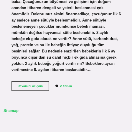
baba; Çocuğunuzun büyümesi ve gelişimi için doğum
anından itibaren dengeli ve yeterli beslenmesi çok
önemlidir. Doktorunuz aksini önermedikçe, çocuğunuz ilk 6
ay sadece anne sütüyle beslenmelidir. Anne sütüyle
beslenemeyen çocuklar mümkünse bebek maması,
mümkün değilse hayvansal sütle beslenebilir. 2 aylık
bebeğe ek gıda olarak ne verilir? Anne sütü, karbonhidrat,
yağ, protein ve su ile bebeğin ihtiyaç duyduğu tüm
besinleri sağlar. Bu nedenle emzirilen bebeklerin ilk 6 ay
boyunca dışarıdan su dahil hiçbir ek gıda almasına gerek
yoktur. 2 aylık bebeğe yoğurt verilir mi? Bebeklere ayran
verilmesine 6. aydan itibaren başlanabilir.…
2
Devamını okuyun
2 Yorum
Aylık
Bebeğe
Ne
Verebilirim
Sitemap