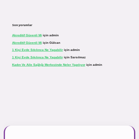
Son yorumlar
Akreditif Güvenli Mi
için
admin
Akreditif Güvenli Mi
için
Gülcan
1 Kişi Evde Sıkılınca Ne Yapabilir
için
admin
1 Kişi Evde Sıkılınca Ne Yapabilir
için
Sarsılmaz
Kadın Ve Aile Sağlığı Merkezinde Neler Yapılıyor
için
admin
r.net