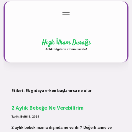
menüyü
Anasayfa
Gizlilik Politikası
Yasal Uyarı
aç
Hakkımızda
Hızlı İlham Durağı
Anlık bilgilerle zihnini tazele!
Etiket:
Ek gıdaya erken başlanırsa ne olur
2 Aylık Bebeğe Ne Verebilirim
Tarih: Eylül 9, 2024
2 aylık bebek mama dışında ne verilir? Değerli anne ve