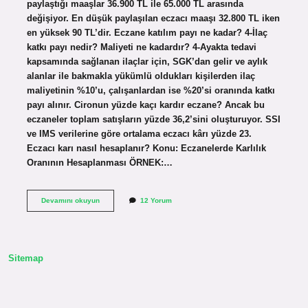
paylaştığı maaşlar 36.900 TL ile 65.000 TL arasında
değişiyor. En düşük paylaşılan eczacı maaşı 32.800 TL iken
en yüksek 90 TL’dir. Eczane katılım payı ne kadar? 4-İlaç
katkı payı nedir? Maliyeti ne kadardır? 4-Ayakta tedavi
kapsamında sağlanan ilaçlar için, SGK’dan gelir ve aylık
alanlar ile bakmakla yükümlü oldukları kişilerden ilaç
maliyetinin %10’u, çalışanlardan ise %20’si oranında katkı
payı alınır. Cironun yüzde kaçı kardır eczane? Ancak bu
eczaneler toplam satışların yüzde 36,2’sini oluşturuyor. SSI
ve IMS verilerine göre ortalama eczacı kârı yüzde 23.
Eczacı karı nasıl hesaplanır? Konu: Eczanelerde Karlılık
Oranının Hesaplanması ÖRNEK:…
Eczane
Devamını okuyun
12 Yorum
Kar
Payı
Ne
Kadar
Sitemap