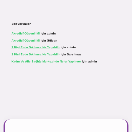
Son yorumlar
Akreditif Güvenli Mi
için
admin
Akreditif Güvenli Mi
için
Gülcan
1 Kişi Evde Sıkılınca Ne Yapabilir
için
admin
1 Kişi Evde Sıkılınca Ne Yapabilir
için
Sarsılmaz
Kadın Ve Aile Sağlığı Merkezinde Neler Yapılıyor
için
admin
ogir.net