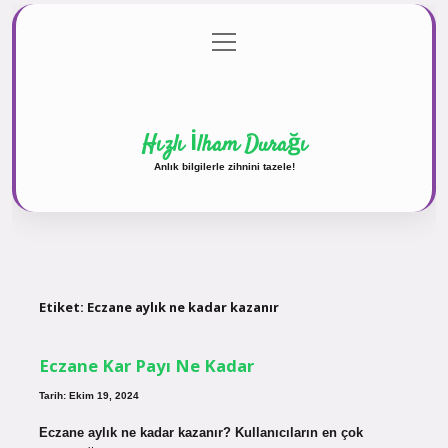
menüyü
Anasayfa
Gizlilik Politikası
Yasal Uyarı
aç
Hakkımızda
Hızlı İlham Durağı
Anlık bilgilerle zihnini tazele!
Etiket:
Eczane aylık ne kadar kazanır
Eczane Kar Payı Ne Kadar
Tarih: Ekim 19, 2024
Eczane aylık ne kadar kazanır? Kullanıcıların en çok