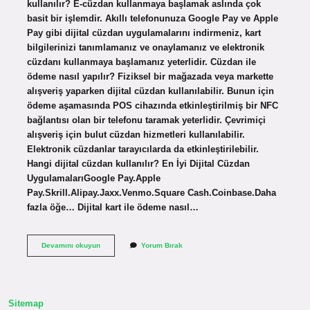
kullanılır? E-cüzdan kullanmaya başlamak aslında çok
basit bir işlemdir. Akıllı telefonunuza Google Pay ve Apple
Pay gibi dijital cüzdan uygulamalarını indirmeniz, kart
bilgilerinizi tanımlamanız ve onaylamanız ve elektronik
cüzdanı kullanmaya başlamanız yeterlidir. Cüzdan ile
ödeme nasıl yapılır? Fiziksel bir mağazada veya markette
alışveriş yaparken dijital cüzdan kullanılabilir. Bunun için
ödeme aşamasında POS cihazında etkinleştirilmiş bir NFC
bağlantısı olan bir telefonu taramak yeterlidir. Çevrimiçi
alışveriş için bulut cüzdan hizmetleri kullanılabilir.
Elektronik cüzdanlar tarayıcılarda da etkinleştirilebilir.
Hangi dijital cüzdan kullanılır? En İyi Dijital Cüzdan
UygulamalarıGoogle Pay.Apple
Pay.Skrill.Alipay.Jaxx.Venmo.Square Cash.Coinbase.Daha
fazla öğe… Dijital kart ile ödeme nasıl…
Dijital
Devamını okuyun
Yorum Bırak
Cüzdan
Ile
Ödeme
Nasıl
Yapılır
Sitemap