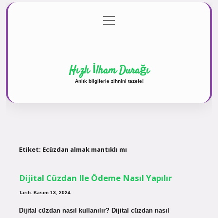
menüyü
Anasayfa
Gizlilik Politikası
Yasal Uyarı
aç
Hakkımızda
Hızlı İlham Durağı
Anlık bilgilerle zihnini tazele!
Etiket:
Ecüzdan almak mantıklı mı
Dijital Cüzdan Ile Ödeme Nasıl Yapılır
Tarih: Kasım 13, 2024
Dijital cüzdan nasıl kullanılır? Dijital cüzdan nasıl