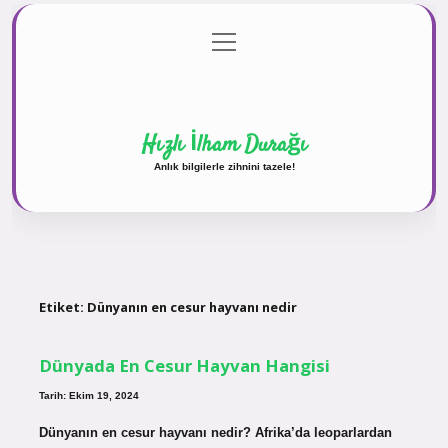
menüyü
Anasayfa
Gizlilik Politikası
Yasal Uyarı
aç
Hakkımızda
Hızlı İlham Durağı
Anlık bilgilerle zihnini tazele!
Etiket:
Dünyanın en cesur hayvanı nedir
Dünyada En Cesur Hayvan Hangisi
Tarih: Ekim 19, 2024
Dünyanın en cesur hayvanı nedir? Afrika’da leoparlardan