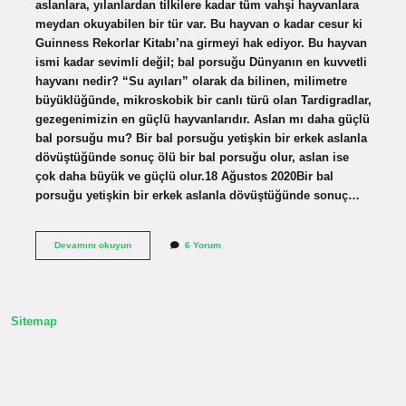
aslanlara, yılanlardan tilkilere kadar tüm vahşi hayvanlara
meydan okuyabilen bir tür var. Bu hayvan o kadar cesur ki
Guinness Rekorlar Kitabı’na girmeyi hak ediyor. Bu hayvan
ismi kadar sevimli değil; bal porsuğu Dünyanın en kuvvetli
hayvanı nedir? “Su ayıları” olarak da bilinen, milimetre
büyüklüğünde, mikroskobik bir canlı türü olan Tardigradlar,
gezegenimizin en güçlü hayvanlarıdır. Aslan mı daha güçlü
bal porsuğu mu? Bir bal porsuğu yetişkin bir erkek aslanla
dövüştüğünde sonuç ölü bir bal porsuğu olur, aslan ise
çok daha büyük ve güçlü olur.18 Ağustos 2020Bir bal
porsuğu yetişkin bir erkek aslanla dövüştüğünde sonuç…
Dünyada
Devamını okuyun
6 Yorum
En
Cesur
Hayvan
Hangisi
Sitemap