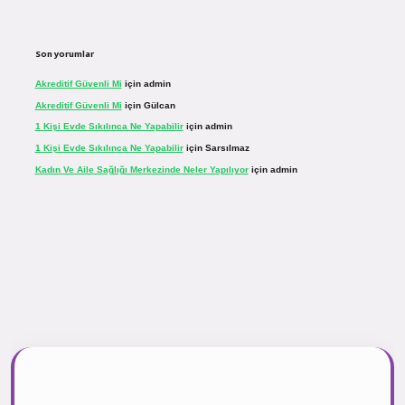
Son yorumlar
Akreditif Güvenli Mi
için
admin
Akreditif Güvenli Mi
için
Gülcan
1 Kişi Evde Sıkılınca Ne Yapabilir
için
admin
1 Kişi Evde Sıkılınca Ne Yapabilir
için
Sarsılmaz
Kadın Ve Aile Sağlığı Merkezinde Neler Yapılıyor
için
admin
sinogir.net