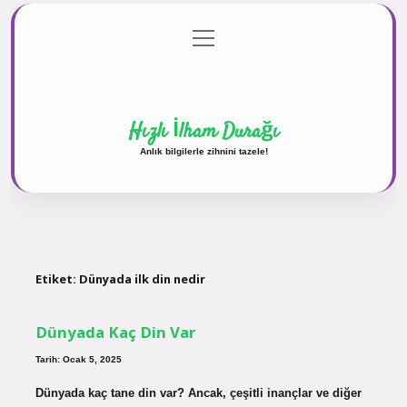
menüyü
Anasayfa
Gizlilik Politikası
Yasal Uyarı
aç
Hakkımızda
Hızlı İlham Durağı
Anlık bilgilerle zihnini tazele!
Etiket:
Dünyada ilk din nedir
Dünyada Kaç Din Var
Tarih: Ocak 5, 2025
Dünyada kaç tane din var? Ancak, çeşitli inançlar ve diğer