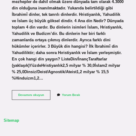
mezhepler de dahil olmak üzere dünyada tam olarak 4.3000
din olduğuna inanılmaktadır. Yukarıda belirtildiği gibi
İbrahimî dinler, tek tanrılı dinlerdir. Hristiyanlık, Yahudilik
ve İslam üç büyük göksel dindir. 4 Ana din Nedir? Dünyada
toplam 4 din vardır. Bu dinlerin isimleri İslam, Hristiyanlık,
Yahudilik ve Budizm’dir. Bu dinlerin her biri farklı
zamanlarda ortaya çıkmış dinlerdir. Ayrıca farklı dini
hükümler içerirler. 3 Büyük din hangisi? İlk İbrahimî din
Yahudiliktir; daha sonra Hıristiyanlık ve İslam yerleşmiştir.
En çok hangi din yaygın? ListeDin/İnançTaraftarlar
(yaklaşık)YüzdeHristiyanlık2,5 milyar % 30,0İslam2 milyar
% 25,0Dinsiz/Deist/Agnostik/Ateist1,2 milyar % 15,5
%Hinduizm1,2…
Dünyada
Devamını okuyun
Yorum Bırak
Kaç
Din
Var
Sitemap