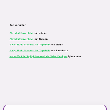
Son yorumlar
Akreditif Güvenli Mi
için
admin
Akreditif Güvenli Mi
için
Gülcan
1 Kişi Evde Sıkılınca Ne Yapabilir
için
admin
1 Kişi Evde Sıkılınca Ne Yapabilir
için
Sarsılmaz
Kadın Ve Aile Sağlığı Merkezinde Neler Yapılıyor
için
admin
asinogir.net