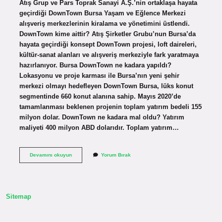
Atış Grup ve Pars Toprak Sanayi A.Ş.’nin ortaklaşa hayata
geçirdiği DownTown Bursa Yaşam ve Eğlence Merkezi
alışveriş merkezlerinin kiralama ve yönetimini üstlendi.
DownTown kime aittir? Atış Şirketler Grubu’nun Bursa’da
hayata geçirdiği konsept DownTown projesi, loft daireleri,
kültür-sanat alanları ve alışveriş merkeziyle fark yaratmaya
hazırlanıyor. Bursa DownTown ne kadara yapıldı?
Lokasyonu ve proje karması ile Bursa’nın yeni şehir
merkezi olmayı hedefleyen DownTown Bursa, lüks konut
segmentinde 660 konut alanına sahip. Mayıs 2020’de
tamamlanması beklenen projenin toplam yatırım bedeli 155
milyon dolar. DownTown ne kadara mal oldu? Yatırım
maliyeti 400 milyon ABD dolarıdır. Toplam yatırım…
Downtown
Devamını okuyun
Yorum Bırak
Mimari
Kim
Sitemap