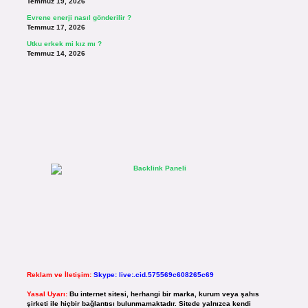
Temmuz 19, 2026
Evrene enerji nasıl gönderilir ?
Temmuz 17, 2026
Utku erkek mi kız mı ?
Temmuz 14, 2026
Reklam ve İletişim:
Skype: live:.cid.575569c608265c69
Yasal Uyarı:
Bu internet sitesi, herhangi bir marka, kurum veya şahıs
şirketi ile hiçbir bağlantısı bulunmamaktadır. Sitede yalnızca kendi