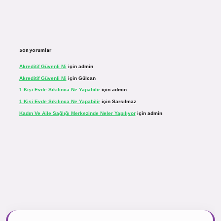
Son yorumlar
Akreditif Güvenli Mi
için
admin
Akreditif Güvenli Mi
için
Gülcan
1 Kişi Evde Sıkılınca Ne Yapabilir
için
admin
1 Kişi Evde Sıkılınca Ne Yapabilir
için
Sarsılmaz
Kadın Ve Aile Sağlığı Merkezinde Neler Yapılıyor
için
admin
r.net