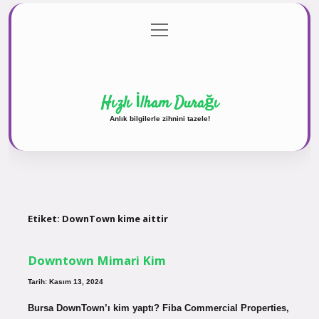
menüyü
Anasayfa
Gizlilik Politikası
Yasal Uyarı
aç
Hakkımızda
Hızlı İlham Durağı
Anlık bilgilerle zihnini tazele!
Etiket:
DownTown kime aittir
Downtown Mimari Kim
Tarih: Kasım 13, 2024
Bursa DownTown’ı kim yaptı? Fiba Commercial Properties,