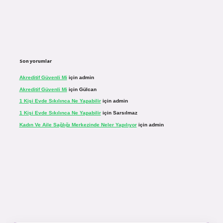
Son yorumlar
Akreditif Güvenli Mi
için
admin
Akreditif Güvenli Mi
için
Gülcan
1 Kişi Evde Sıkılınca Ne Yapabilir
için
admin
1 Kişi Evde Sıkılınca Ne Yapabilir
için
Sarsılmaz
Kadın Ve Aile Sağlığı Merkezinde Neler Yapılıyor
için
admin
sinogir.net