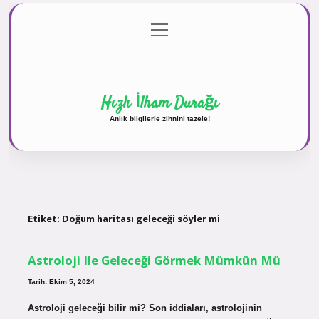
menüyü
Anasayfa
Gizlilik Politikası
Yasal Uyarı
aç
Hakkımızda
Hızlı İlham Durağı
Anlık bilgilerle zihnini tazele!
Etiket:
Doğum haritası geleceği söyler mi
Astroloji Ile Geleceği Görmek Mümkün Mü
Tarih: Ekim 5, 2024
Astroloji geleceği bilir mi? Son iddiaları, astrolojinin