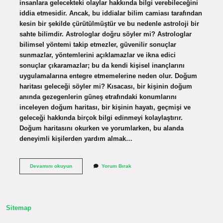
insanlara gelecekteki olaylar hakkında bilgi verebileceğini
iddia etmesidir. Ancak, bu iddialar bilim camiası tarafından
kesin bir şekilde çürütülmüştür ve bu nedenle astroloji bir
sahte bilimdir. Astrologlar doğru söyler mi? Astrologlar
bilimsel yöntemi takip etmezler, güvenilir sonuçlar
sunmazlar, yöntemlerini açıklamazlar ve ikna edici
sonuçlar çıkaramazlar; bu da kendi kişisel inançlarını
uygulamalarına entegre etmemelerine neden olur. Doğum
haritası geleceği söyler mi? Kısacası, bir kişinin doğum
anında gezegenlerin güneş etrafındaki konumlarını
inceleyen doğum haritası, bir kişinin hayatı, geçmişi ve
geleceği hakkında birçok bilgi edinmeyi kolaylaştırır.
Doğum haritasını okurken ve yorumlarken, bu alanda
deneyimli kişilerden yardım almak…
Astroloji
Devamını okuyun
Yorum Bırak
Ile
Geleceği
Görmek
Mümkün
Mü
Sitemap