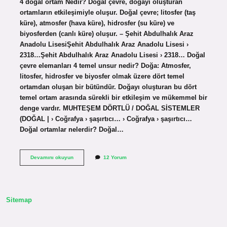
4 doğal ortam Nedir? Doğal çevre, doğayı oluşturan
ortamların etkileşimiyle oluşur. Doğal çevre; litosfer (taş
küre), atmosfer (hava küre), hidrosfer (su küre) ve
biyosferden (canlı küre) oluşur. – Şehit Abdulhalık Araz
Anadolu LisesiŞehit Abdulhalık Araz Anadolu Lisesi ›
2318…Şehit Abdulhalık Araz Anadolu Lisesi › 2318… Doğal
çevre elemanları 4 temel unsur nedir? Doğa: Atmosfer,
litosfer, hidrosfer ve biyosfer olmak üzere dört temel
ortamdan oluşan bir bütündür. Doğayı oluşturan bu dört
temel ortam arasında sürekli bir etkileşim ve mükemmel bir
denge vardır. MUHTEŞEM DÖRTLÜ / DOĞAL SİSTEMLER
(DOĞAL | › Coğrafya › şaşırtıcı… › Coğrafya › şaşırtıcı…
Doğal ortamlar nelerdir? Doğal…
Doğal
Devamını okuyun
12 Yorum
Çevreyi
Oluşturan
4
Temel
Ortam
Sitemap
Nedir