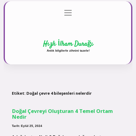
menüyü
Anasayfa
Gizlilik Politikası
Yasal Uyarı
aç
Hakkımızda
Hızlı İlham Durağı
Anlık bilgilerle zihnini tazele!
Etiket:
Doğal çevre 4 bileşenleri nelerdir
Doğal Çevreyi Oluşturan 4 Temel Ortam
Nedir
Tarih: Eylül 25, 2024