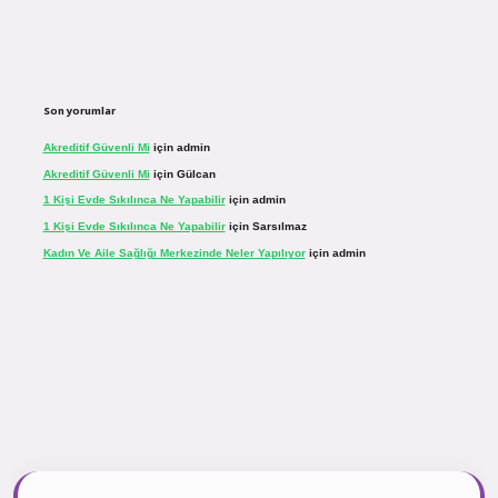
Son yorumlar
Akreditif Güvenli Mi
için
admin
Akreditif Güvenli Mi
için
Gülcan
1 Kişi Evde Sıkılınca Ne Yapabilir
için
admin
1 Kişi Evde Sıkılınca Ne Yapabilir
için
Sarsılmaz
Kadın Ve Aile Sağlığı Merkezinde Neler Yapılıyor
için
admin
.net