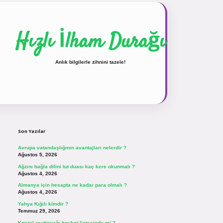
Hızlı İlham Durağı
Anlık bilgilerle zihnini tazele!
Sidebar
vdcasinogir.net
Son Yazılar
Avrupa vatandaşlığının avantajları nelerdir ?
Ağustos 5, 2026
Ağzını bağla dilini tut duası kaç kere okunmalı ?
Ağustos 4, 2026
Almanya için hesapta ne kadar para olmalı ?
Ağustos 4, 2026
Yahya Kığılı kimdir ?
Temmuz 29, 2026
Kristal zeytinyağı boykot listesinde mi ?