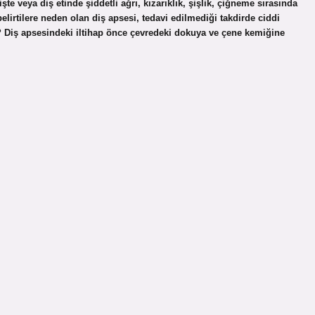
şte veya diş etinde şiddetli ağrı, kızarıklık, şişlik, çiğneme sırasında
elirtilere neden olan diş apsesi, tedavi edilmediği takdirde ciddi
lır? Diş apsesindeki iltihap önce çevredeki dokuya ve çene kemiğine