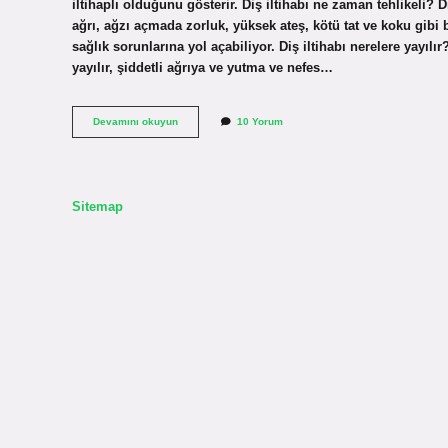
iltihaplı olduğunu gösterir. Diş iltihabı ne zaman tehlikeli? Di
ağrı, ağzı açmada zorluk, yüksek ateş, kötü tat ve koku gibi b
sağlık sorunlarına yol açabiliyor. Diş iltihabı nerelere yayı
yayılır, şiddetli ağrıya ve yutma ve nefes…
Diş
Devamını okuyun
10 Yorum
Iltihabının
Vücuda
Yayıldığı
Nasıl
Anlaşılır
Sitemap