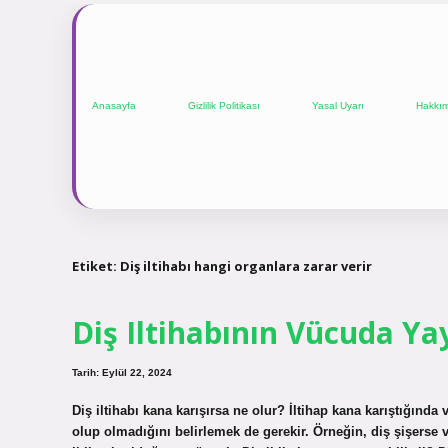
Anasayfa
Gizlilik Politikası
Yasal Uyarı
Hakkı
Etiket:
Diş iltihabı hangi organlara zarar verir
Diş Iltihabının Vücuda Yayı
Tarih: Eylül 22, 2024
Diş iltihabı kana karışırsa ne olur? İltihap kana karıştığında vü
olup olmadığını belirlemek de gerekir. Örneğin, diş şişerse ve