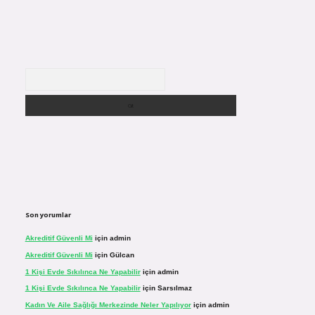
Arama
Son yorumlar
Akreditif Güvenli Mi
için
admin
Akreditif Güvenli Mi
için
Gülcan
1 Kişi Evde Sıkılınca Ne Yapabilir
için
admin
1 Kişi Evde Sıkılınca Ne Yapabilir
için
Sarsılmaz
Kadın Ve Aile Sağlığı Merkezinde Neler Yapılıyor
için
admin