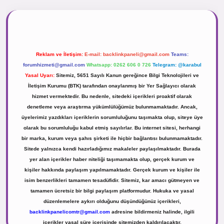
.net
Reklam ve İletişim:
E-mail:
backlinkpaneli@gmail.com
Teams:
forumhizmeti@gmail.com
Whatsapp: 0262 606 0 726
Telegram: @karabul
Yasal Uyarı:
Sitemiz, 5651 Sayılı Kanun gereğince Bilgi Teknolojileri ve
İletişim Kurumu (BTK) tarafından onaylanmış bir Yer Sağlayıcı olarak
hizmet vermektedir. Bu nedenle, sitedeki içerikleri proaktif olarak
denetleme veya araştırma yükümlülüğümüz bulunmamaktadır. Ancak,
üyelerimiz yazdıkları içeriklerin sorumluluğunu taşımakta olup, siteye üye
olarak bu sorumluluğu kabul etmiş sayılırlar. Bu internet sitesi, herhangi
bir marka, kurum veya şahıs şirketi ile hiçbir bağlantısı bulunmamaktadır.
Sitede yalnızca kendi hazırladığımız makaleler paylaşılmaktadır. Burada
yer alan içerikler haber niteliği taşımamakta olup, gerçek kurum ve
kişiler hakkında paylaşım yapılmamaktadır. Gerçek kurum ve kişiler ile
isim benzerlikleri tamamen tesadüfidir. Sitemiz, kar amacı gütmeyen ve
tamamen ücretsiz bir bilgi paylaşım platformudur. Hukuka ve yasal
düzenlemelere aykırı olduğunu düşündüğünüz içerikleri,
backlinkpanelicomtr@gmail.com
adresine bildirmeniz halinde, ilgili
içerikler yasal süre içerisinde sitemizden kaldırılacaktır.