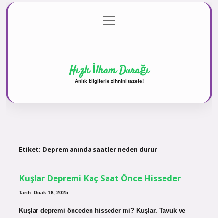
menüyü
Anasayfa
Gizlilik Politikası
Yasal Uyarı
aç
Hakkımızda
Hızlı İlham Durağı
Anlık bilgilerle zihnini tazele!
Etiket:
Deprem anında saatler neden durur
Kuşlar Depremi Kaç Saat Önce Hisseder
Tarih: Ocak 16, 2025
Kuşlar depremi önceden hisseder mi? Kuşlar. Tavuk ve