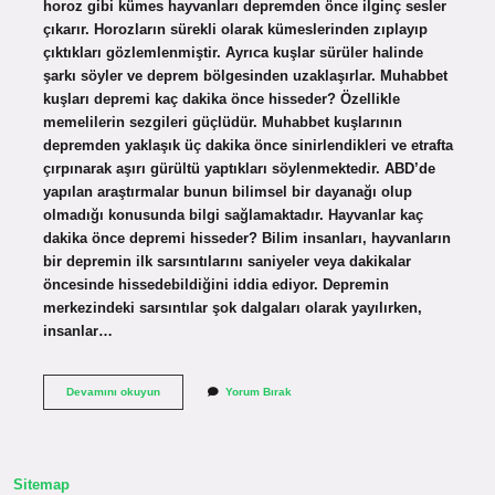
horoz gibi kümes hayvanları depremden önce ilginç sesler
çıkarır. Horozların sürekli olarak kümeslerinden zıplayıp
çıktıkları gözlemlenmiştir. Ayrıca kuşlar sürüler halinde
şarkı söyler ve deprem bölgesinden uzaklaşırlar. Muhabbet
kuşları depremi kaç dakika önce hisseder? Özellikle
memelilerin sezgileri güçlüdür. Muhabbet kuşlarının
depremden yaklaşık üç dakika önce sinirlendikleri ve etrafta
çırpınarak aşırı gürültü yaptıkları söylenmektedir. ABD’de
yapılan araştırmalar bunun bilimsel bir dayanağı olup
olmadığı konusunda bilgi sağlamaktadır. Hayvanlar kaç
dakika önce depremi hisseder? Bilim insanları, hayvanların
bir depremin ilk sarsıntılarını saniyeler veya dakikalar
öncesinde hissedebildiğini iddia ediyor. Depremin
merkezindeki sarsıntılar şok dalgaları olarak yayılırken,
insanlar…
Kuşlar
Devamını okuyun
Yorum Bırak
Depremi
Kaç
Saat
Önce
Hisseder
Sitemap