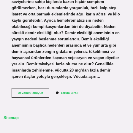
seviyelerine sahip kişilerde bazen hiçbir semptom
görülmezken, bazı durumlarda yorgunluk, hızlı kalp atışı,
işaret ve orta parmak eklemlerinde ağrı, karın ağrısı ve kilo
kaybı görülebilir. Ayrıca hemokromatozisin neden
olabileceği komplikasyonlardan biri de diyabettir. Neden
sürekli demir eksikliği olur? Demir eksikliği anemisinin en
yaygın nedeni beslenme sorunlarıdır. Demir eksikliği
anemisinin başlıca nedenleri arasında et ve yumurta gibi
demir açısından zengin gıdaların yetersiz tüketilmesi ve
hayvansal ürünlerden kaçınan vejetaryen ve vegan diyetler
yer alır. Demir takviyesi fazla olursa ne olur? Genellikle
insanlarda zehirlenme, vücutta 20 mg’dan fazla demir
içeren ilaçlar yoluyla gerçekleşir. Vücuda aşırı…
Aşırı
Devamını okuyun
Yorum Bırak
Demir
Neden
Olur
Sitemap