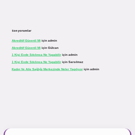
Son yorumlar
Akreditif Güvenli Mi
için
admin
Akreditif Güvenli Mi
için
Gülcan
1 Kişi Evde Sıkılınca Ne Yapabilir
için
admin
1 Kişi Evde Sıkılınca Ne Yapabilir
için
Sarsılmaz
Kadın Ve Aile Sağlığı Merkezinde Neler Yapılıyor
için
admin
r.net