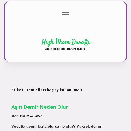
menüyü
Anasayfa
Gizlilik Politikası
Yasal Uyarı
aç
Hakkımızda
Hızlı İlham Durağı
Anlık bilgilerle zihnini tazele!
Etiket:
Demir ilacı kaç ay kullanılmalı
Aşırı Demir Neden Olur
Tarih: Kasım 17, 2024
Vücutta demir fazla olursa ne olur? Yüksek demir