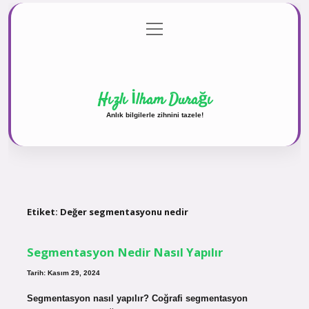
menüyü
Anasayfa
Gizlilik Politikası
Yasal Uyarı
aç
Hakkımızda
Hızlı İlham Durağı
Anlık bilgilerle zihnini tazele!
Etiket:
Değer segmentasyonu nedir
Segmentasyon Nedir Nasıl Yapılır
Tarih: Kasım 29, 2024
Segmentasyon nasıl yapılır? Coğrafi segmentasyon