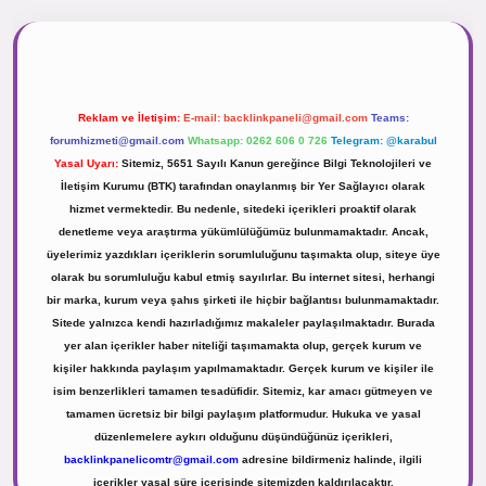
nogir.net
Reklam ve İletişim:
E-mail:
backlinkpaneli@gmail.com
Teams:
forumhizmeti@gmail.com
Whatsapp: 0262 606 0 726
Telegram: @karabul
Yasal Uyarı:
Sitemiz, 5651 Sayılı Kanun gereğince Bilgi Teknolojileri ve
İletişim Kurumu (BTK) tarafından onaylanmış bir Yer Sağlayıcı olarak
hizmet vermektedir. Bu nedenle, sitedeki içerikleri proaktif olarak
denetleme veya araştırma yükümlülüğümüz bulunmamaktadır. Ancak,
üyelerimiz yazdıkları içeriklerin sorumluluğunu taşımakta olup, siteye üye
olarak bu sorumluluğu kabul etmiş sayılırlar. Bu internet sitesi, herhangi
bir marka, kurum veya şahıs şirketi ile hiçbir bağlantısı bulunmamaktadır.
Sitede yalnızca kendi hazırladığımız makaleler paylaşılmaktadır. Burada
yer alan içerikler haber niteliği taşımamakta olup, gerçek kurum ve
kişiler hakkında paylaşım yapılmamaktadır. Gerçek kurum ve kişiler ile
isim benzerlikleri tamamen tesadüfidir. Sitemiz, kar amacı gütmeyen ve
tamamen ücretsiz bir bilgi paylaşım platformudur. Hukuka ve yasal
düzenlemelere aykırı olduğunu düşündüğünüz içerikleri,
backlinkpanelicomtr@gmail.com
adresine bildirmeniz halinde, ilgili
içerikler yasal süre içerisinde sitemizden kaldırılacaktır.