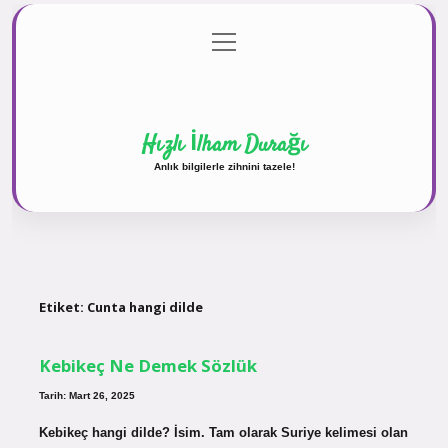
menüyü
Anasayfa
Gizlilik Politikası
Yasal Uyarı
aç
Hakkımızda
Hızlı İlham Durağı
Anlık bilgilerle zihnini tazele!
Etiket:
Cunta hangi dilde
Kebikeç Ne Demek Sözlük
Tarih: Mart 26, 2025
Kebikeç hangi dilde? İsim. Tam olarak Suriye kelimesi olan