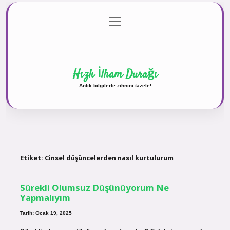
menüyü
Anasayfa
Gizlilik Politikası
Yasal Uyarı
aç
Hakkımızda
Hızlı İlham Durağı
Anlık bilgilerle zihnini tazele!
Etiket:
Cinsel düşüncelerden nasıl kurtulurum
Sürekli Olumsuz Düşünüyorum Ne
Yapmalıyım
Tarih: Ocak 19, 2025