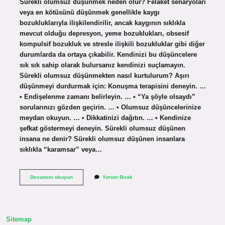
Sürekli olumsuz düşünmek neden olur? Felaket senaryoları
veya en kötüsünü düşünmek genellikle kaygı
bozukluklarıyla ilişkilendirilir, ancak kaygının sıklıkla
mevcut olduğu depresyon, yeme bozuklukları, obsesif
kompulsif bozukluk ve stresle ilişkili bozukluklar gibi diğer
durumlarda da ortaya çıkabilir. Kendinizi bu düşüncelere
sık sık sahip olarak bulursanız kendinizi suçlamayın.
Sürekli olumsuz düşünmekten nasıl kurtulurum? Aşırı
düşünmeyi durdurmak için: Konuşma terapisini deneyin. …
• Endişelenme zamanı belirleyin. … • “Ya şöyle olsaydı”
sorularınızı gözden geçirin. … • Olumsuz düşüncelerinize
meydan okuyun. … • Dikkatinizi dağıtın. … • Kendinize
şefkat göstermeyi deneyin. Sürekli olumsuz düşünen
insana ne denir? Sürekli olumsuz düşünen insanlara
sıklıkla “karamsar” veya…
Sürekli
Devamını okuyun
Yorum Bırak
Olumsuz
Düşünüyorum
Ne
Yapmalıyım
Sitemap