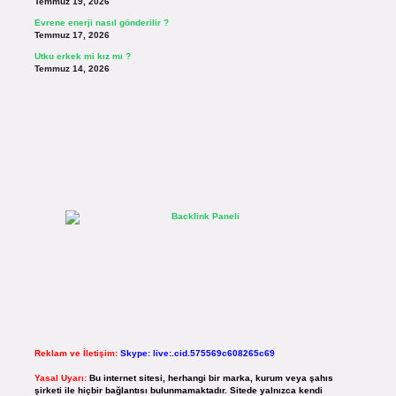
Temmuz 19, 2026
Evrene enerji nasıl gönderilir ?
Temmuz 17, 2026
Utku erkek mi kız mı ?
Temmuz 14, 2026
Reklam ve İletişim:
Skype: live:.cid.575569c608265c69
Yasal Uyarı:
Bu internet sitesi, herhangi bir marka, kurum veya şahıs
şirketi ile hiçbir bağlantısı bulunmamaktadır. Sitede yalnızca kendi