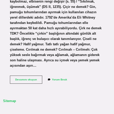
kaybolmaz, elbisenin rengi değişir (s. 55) / “Sıkılmak,
iğrenmek, üşümek” (DS II, 1235). Çiçir ne demek? Gin,
pamuğu tohumlarından ayırmak için kullanılan cihazın
yerel dillerdeki adıdır. 1792’de Amerika’da Eli Whitney
tarafından keşfedildi. Pamuğu tohumlarından elle
ayırmaktan 50 kat daha hızlı ayırabiliyordu. Çirk ne demek
TDK? Öncelikle “çirkin” başlığının altındaki günlük alt
başlık, iğrenç ve bulaşıcı olarak tanımlanıyor. Çiseli ne
demek? Hafif yağmur. Tatlı tatlı yağan hafif yağmur,
çiseleme. Cırılmak ne demek? Cırılmah – Cırilmeh: Çok
yüksek sesle bağırmak veya ağlamak, ağlamanın giderek
son haline ulaşması. Ayrıca su içmek veya yemek yemek
açısından aşırı…
Çirtinmek
Devamını okuyun
Yorum Bırak
Ne
Demek
Sitemap