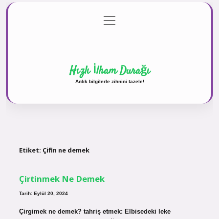
menüyü
Anasayfa
Gizlilik Politikası
Yasal Uyarı
aç
Hakkımızda
Hızlı İlham Durağı
Anlık bilgilerle zihnini tazele!
Etiket:
Çifin ne demek
Çirtinmek Ne Demek
Tarih: Eylül 20, 2024
Çirgimek ne demek? tahriş etmek: Elbisedeki leke