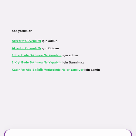
Son yorumlar
Akreditif Güvenli Mi
için
admin
Akreditif Güvenli Mi
için
Gülcan
1 Kişi Evde Sıkılınca Ne Yapabilir
için
admin
1 Kişi Evde Sıkılınca Ne Yapabilir
için
Sarsılmaz
Kadın Ve Aile Sağlığı Merkezinde Neler Yapılıyor
için
admin
sinogir.net