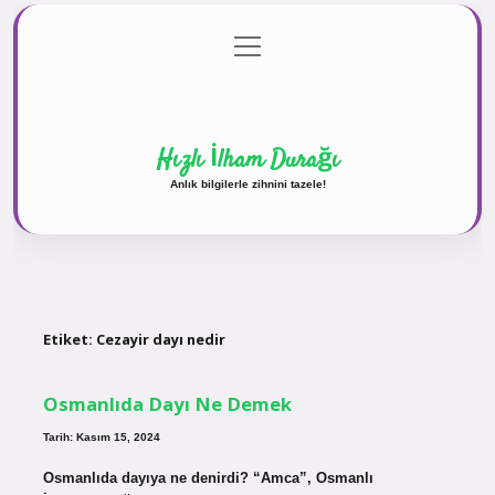
menüyü
Anasayfa
Gizlilik Politikası
Yasal Uyarı
aç
Hakkımızda
Hızlı İlham Durağı
Anlık bilgilerle zihnini tazele!
Etiket:
Cezayir dayı nedir
Osmanlıda Dayı Ne Demek
Tarih: Kasım 15, 2024
Osmanlıda dayıya ne denirdi? “Amca”, Osmanlı