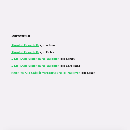
Son yorumlar
Akreditif Güvenli Mi
için
admin
Akreditif Güvenli Mi
için
Gülcan
1 Kişi Evde Sıkılınca Ne Yapabilir
için
admin
1 Kişi Evde Sıkılınca Ne Yapabilir
için
Sarsılmaz
Kadın Ve Aile Sağlığı Merkezinde Neler Yapılıyor
için
admin
r.net