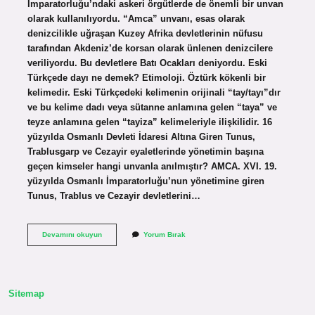
İmparatorluğu’ndaki askeri örgütlerde de önemli bir unvan
olarak kullanılıyordu. “Amca” unvanı, esas olarak
denizcilikle uğraşan Kuzey Afrika devletlerinin nüfusu
tarafından Akdeniz’de korsan olarak ünlenen denizcilere
veriliyordu. Bu devletlere Batı Ocakları deniyordu. Eski
Türkçede dayı ne demek? Etimoloji. Öztürk kökenli bir
kelimedir. Eski Türkçedeki kelimenin orijinali “tay/tayı”dır
ve bu kelime dadı veya sütanne anlamına gelen “taya” ve
teyze anlamına gelen “tayiza” kelimeleriyle ilişkilidir. 16
yüzyılda Osmanlı Devleti İdaresi Altına Giren Tunus,
Trablusgarp ve Cezayir eyaletlerinde yönetimin başına
geçen kimseler hangi unvanla anılmıştır? AMCA. XVI. 19.
yüzyılda Osmanlı İmparatorluğu’nun yönetimine giren
Tunus, Trablus ve Cezayir devletlerini…
Osmanlıda
Devamını okuyun
Yorum Bırak
Dayı
Ne
Demek
Sitemap