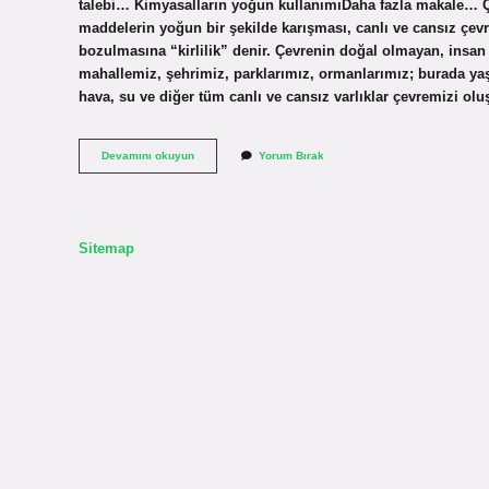
talebi… Kimyasalların yoğun kullanımıDaha fazla makale… Çevr
maddelerin yoğun bir şekilde karışması, canlı ve cansız çevr
bozulmasına “kirlilik” denir. Çevrenin doğal olmayan, insan 
mahallemiz, şehrimiz, parklarımız, ormanlarımız; burada yaşa
hava, su ve diğer tüm canlı ve cansız varlıklar çevremizi olu
Çevre
Devamını okuyun
Yorum Bırak
Kirliliğinin
Sebepleri
Nelerdir
5
Sınıf
Sitemap