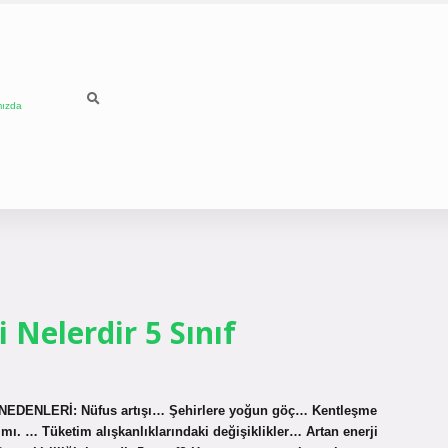
mızda
i Nelerdir 5 Sınıf
NA NEDENLERİ: Nüfus artışı… Şehirlere yoğun göç… Kentleşme
ı. … Tüketim alışkanlıklarındaki değişiklikler… Artan enerji