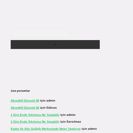
Arama
Son yorumlar
Akreditif Güvenli Mi
için
admin
Akreditif Güvenli Mi
için
Gülcan
1 Kişi Evde Sıkılınca Ne Yapabilir
için
admin
1 Kişi Evde Sıkılınca Ne Yapabilir
için
Sarsılmaz
Kadın Ve Aile Sağlığı Merkezinde Neler Yapılıyor
için
admin