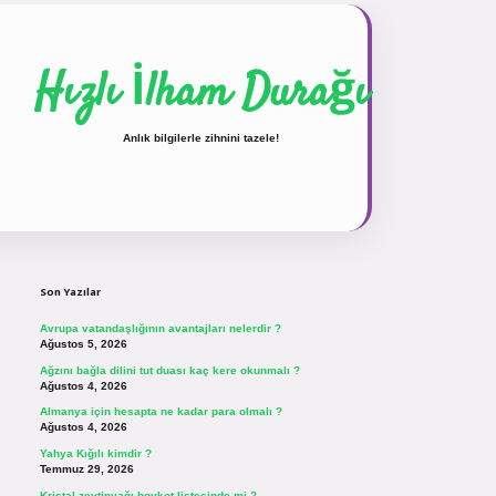
Hızlı İlham Durağı
Anlık bilgilerle zihnini tazele!
Sidebar
vdcasinogir.net
Son Yazılar
Avrupa vatandaşlığının avantajları nelerdir ?
Ağustos 5, 2026
Ağzını bağla dilini tut duası kaç kere okunmalı ?
Ağustos 4, 2026
Almanya için hesapta ne kadar para olmalı ?
Ağustos 4, 2026
Yahya Kığılı kimdir ?
Temmuz 29, 2026
Kristal zeytinyağı boykot listesinde mi ?