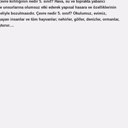
e kirliliğinin nedir 5. sınıf? Hava, su ve toprakta yabancı
e unsurlarına olumsuz etki ederek yapısal hasara ve özelliklerinin
eliyle bozulmasıdır. Çevre nedir 5. sınıf? Okulumuz, evimiz,
yan insanlar ve tüm hayvanlar; nehirler, göller, denizler, ormanlar,
şturur.…