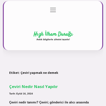
menüyü
Anasayfa
Gizlilik Politikası
Yasal Uyarı
aç
Hakkımızda
Hızlı İlham Durağı
Anlık bilgilerle zihnini tazele!
Etiket:
Çeviri yapmak ne demek
Çeviri Nedir Nasıl Yapılır
Tarih: Eylül 16, 2024
Çeviri nedir tanımı? Çeviri; gönderici ile alıcı arasında