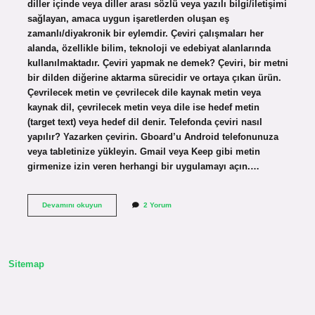
diller içinde veya diller arası sözlü veya yazılı bilgi/iletişimi
sağlayan, amaca uygun işaretlerden oluşan eş
zamanlı/diyakronik bir eylemdir. Çeviri çalışmaları her
alanda, özellikle bilim, teknoloji ve edebiyat alanlarında
kullanılmaktadır. Çeviri yapmak ne demek? Çeviri, bir metni
bir dilden diğerine aktarma sürecidir ve ortaya çıkan ürün.
Çevrilecek metin ve çevrilecek dile kaynak metin veya
kaynak dil, çevrilecek metin veya dile ise hedef metin
(target text) veya hedef dil denir. Telefonda çeviri nasıl
yapılır? Yazarken çevirin. Gboard’u Android telefonunuza
veya tabletinize yükleyin. Gmail veya Keep gibi metin
girmenize izin veren herhangi bir uygulamayı açın.…
Çeviri
Devamını okuyun
2 Yorum
Nedir
Nasıl
Yapılır
Sitemap