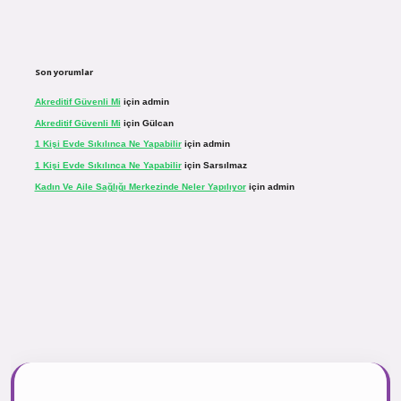
Son yorumlar
Akreditif Güvenli Mi
için
admin
Akreditif Güvenli Mi
için
Gülcan
1 Kişi Evde Sıkılınca Ne Yapabilir
için
admin
1 Kişi Evde Sıkılınca Ne Yapabilir
için
Sarsılmaz
Kadın Ve Aile Sağlığı Merkezinde Neler Yapılıyor
için
admin
r.net