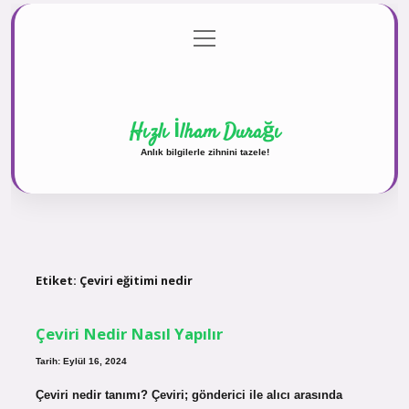
menüyü
Anasayfa
Gizlilik Politikası
Yasal Uyarı
aç
Hakkımızda
Hızlı İlham Durağı
Anlık bilgilerle zihnini tazele!
Etiket:
Çeviri eğitimi nedir
Çeviri Nedir Nasıl Yapılır
Tarih: Eylül 16, 2024
Çeviri nedir tanımı? Çeviri; gönderici ile alıcı arasında