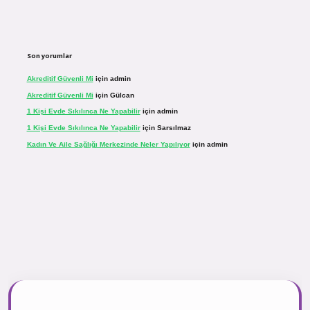
Son yorumlar
Akreditif Güvenli Mi
için
admin
Akreditif Güvenli Mi
için
Gülcan
1 Kişi Evde Sıkılınca Ne Yapabilir
için
admin
1 Kişi Evde Sıkılınca Ne Yapabilir
için
Sarsılmaz
Kadın Ve Aile Sağlığı Merkezinde Neler Yapılıyor
için
admin
r.net