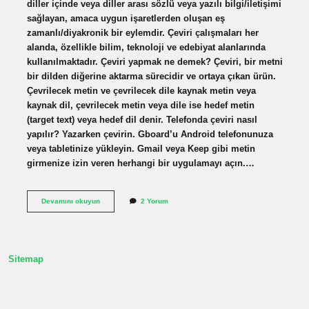
diller içinde veya diller arası sözlü veya yazılı bilgi/iletişimi
sağlayan, amaca uygun işaretlerden oluşan eş
zamanlı/diyakronik bir eylemdir. Çeviri çalışmaları her
alanda, özellikle bilim, teknoloji ve edebiyat alanlarında
kullanılmaktadır. Çeviri yapmak ne demek? Çeviri, bir metni
bir dilden diğerine aktarma sürecidir ve ortaya çıkan ürün.
Çevrilecek metin ve çevrilecek dile kaynak metin veya
kaynak dil, çevrilecek metin veya dile ise hedef metin
(target text) veya hedef dil denir. Telefonda çeviri nasıl
yapılır? Yazarken çevirin. Gboard’u Android telefonunuza
veya tabletinize yükleyin. Gmail veya Keep gibi metin
girmenize izin veren herhangi bir uygulamayı açın.…
Çeviri
Devamını okuyun
2 Yorum
Nedir
Nasıl
Yapılır
Sitemap