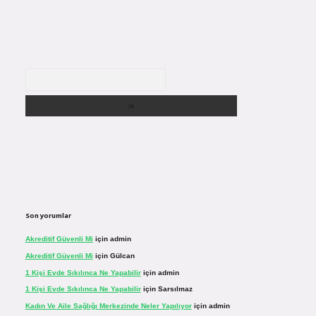
Arama
Son yorumlar
Akreditif Güvenli Mi
için
admin
Akreditif Güvenli Mi
için
Gülcan
1 Kişi Evde Sıkılınca Ne Yapabilir
için
admin
1 Kişi Evde Sıkılınca Ne Yapabilir
için
Sarsılmaz
Kadın Ve Aile Sağlığı Merkezinde Neler Yapılıyor
için
admin