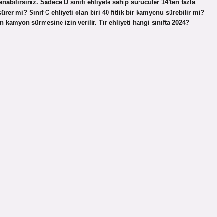
anabilirsiniz. Sadece D sınıfı ehliyete sahip sürücüler 14’ten fazla
ürer mi? Sınıf C ehliyeti olan biri 40 fitlik bir kamyonu sürebilir mi?
ın kamyon sürmesine izin verilir. Tır ehliyeti hangi sınıfta 2024?