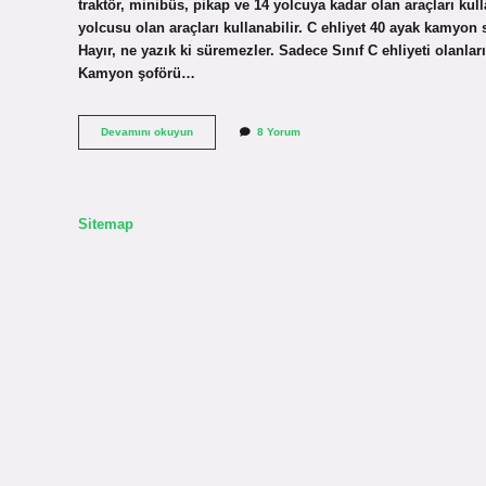
traktör, minibüs, pikap ve 14 yolcuya kadar olan araçları kull
yolcusu olan araçları kullanabilir. C ehliyet 40 ayak kamyon s
Hayır, ne yazık ki süremezler. Sadece Sınıf C ehliyeti olanlar
Kamyon şoförü…
C
Devamını okuyun
8 Yorum
Sınıfı
Ehliyet
Hangi
Grupta
Sitemap