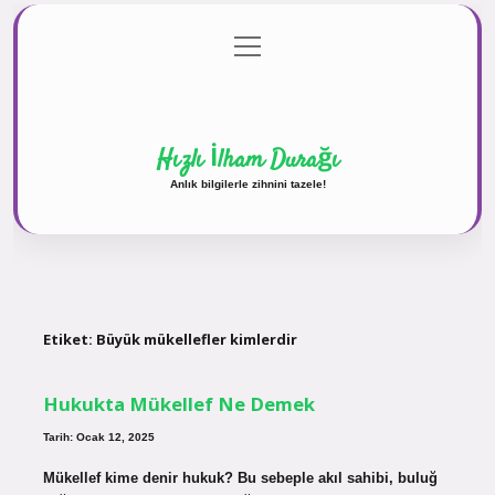
menüyü
Anasayfa
Gizlilik Politikası
Yasal Uyarı
aç
Hakkımızda
Hızlı İlham Durağı
Anlık bilgilerle zihnini tazele!
Etiket:
Büyük mükellefler kimlerdir
Hukukta Mükellef Ne Demek
Tarih: Ocak 12, 2025
Mükellef kime denir hukuk? Bu sebeple akıl sahibi, buluğ