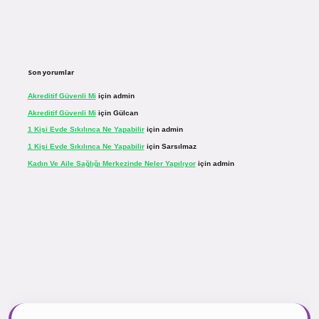
Son yorumlar
Akreditif Güvenli Mi
için
admin
Akreditif Güvenli Mi
için
Gülcan
1 Kişi Evde Sıkılınca Ne Yapabilir
için
admin
1 Kişi Evde Sıkılınca Ne Yapabilir
için
Sarsılmaz
Kadın Ve Aile Sağlığı Merkezinde Neler Yapılıyor
için
admin
.net